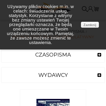
Używamy plików cookies m.in. w
celach: świadczenia usług,
K
statystyk. Korzystanie z witryny
bez zmiany ustawień Twojej
(
przeglądarki oznacza, że będą
Zamknij
one umieszczane w Twoim
STRONA GŁÓWNA
CZASOPISMA
urządzeniu końcowym. Pamiętaj,
KRONOS 1/2012 REALIZM SPEKULATYWNY
że zawsze możesz zmienić te
ustawienia.
CZASOPISMA
WYDAWCY