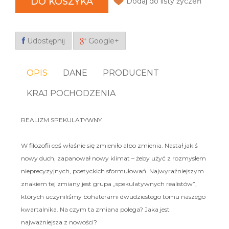
DO KOSZYKA
Dodaj do listy życzeń
Udostępnij
Google+
OPIS
DANE
PRODUCENT
KRAJ POCHODZENIA
REALIZM SPEKULATYWNY
W filozofii coś właśnie się zmieniło albo zmienia. Nastał jakiś
nowy duch, zapanował nowy klimat – żeby użyć z rozmysłem
nieprecyzyjnych, poetyckich sformułowań. Najwyraźniejszym
znakiem tej zmiany jest grupa „spekulatywnych realistów”,
których uczyniliśmy bohaterami dwudziestego tomu naszego
kwartalnika. Na czym ta zmiana polega? Jaka jest
najważniejsza z nowości?