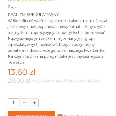
6
egz.
REALIZM SPEKULATYWNY
W filozofii coś właśnie się zmieniło albo zmienia. Nastał
jakiś nowy duch, zapanował nowy klimat – żeby użyć z
rozmysłem nieprecyzyjnych, poetyckich sformułowań.
Najwyraźniejszym znakiem tej zmiany jest grupa
„spekulatywnych realistów”, których uczyniliśmy
bohaterami dwudziestego tomu naszego kwartalnika.
Na czym ta zmiana polega? Jaka jest najważniejsza z
nowości?
13,60 zł
20,00 zł
najniższa cena z 30 dni przed obniżką