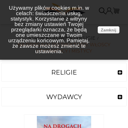
Używamy plików cookies m.in. w
celach: świadczenia usług,
K
statystyk. Korzystanie z witryny
bez zmiany ustawień Twojej
(
przeglądarki oznacza, że będą
Zamknij
one umieszczane w Twoim
STRONA GŁÓWNA
RELIGIE
urządzeniu końcowym. Pamiętaj,
NA DROGACH DO ŚWIĘTOŚCI. WŁOSCY
że zawsze możesz zmienić te
ustawienia.
STYGMATYCY I MISTYCY
RELIGIE
WYDAWCY