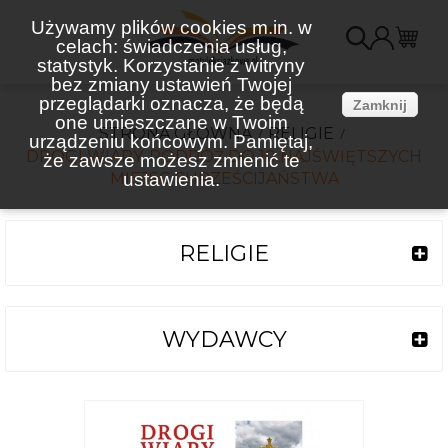
Używamy plików cookies m.in. w
celach: świadczenia usług,
K
statystyk. Korzystanie z witryny
bez zmiany ustawień Twojej
(
przeglądarki oznacza, że będą
Zamknij
one umieszczane w Twoim
STRONA GŁÓWNA
RELIGIE
urządzeniu końcowym. Pamiętaj,
DROGI WIARY. PODRÓŻ DO 10 NAJŚWIĘTSZYCH
że zawsze możesz zmienić te
MIEJSC CHRZEŚCIJAŃSTWA
ustawienia.
RELIGIE
WYDAWCY