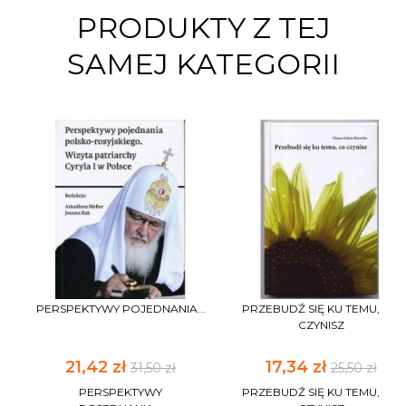
PRODUKTY Z TEJ
SAMEJ KATEGORII
PERSPEKTYWY POJEDNANIA...
PRZEBUDŹ SIĘ KU TEMU, CO
CZYNISZ
21,42 zł
17,34 zł
31,50 zł
25,50 zł
PERSPEKTYWY
PRZEBUDŹ SIĘ KU TEMU, CO