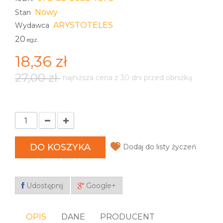
Nowy
Stan
ARYSTOTELES
Wydawca
20
egz.
18,36 zł
27,00 zł
najniższa cena z 30 dni przed obniżką
DO KOSZYKA
Dodaj do listy życzeń
Udostępnij
Google+
OPIS
DANE
PRODUCENT