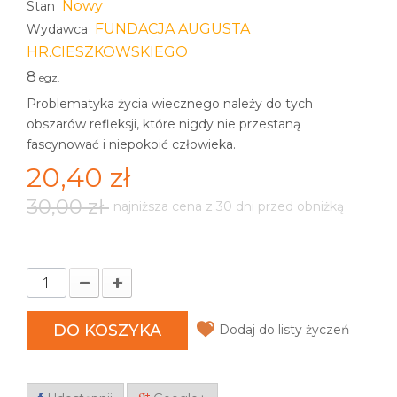
Nowy
Stan
FUNDACJA AUGUSTA
Wydawca
HR.CIESZKOWSKIEGO
8
egz.
Problematyka życia wiecznego należy do tych
obszarów refleksji, które nigdy nie przestaną
fascynować i niepokoić człowieka.
20,40 zł
30,00 zł
najniższa cena z 30 dni przed obniżką
DO KOSZYKA
Dodaj do listy życzeń