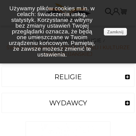
Używamy plików cookies m.in. w
celach: świadczenia usług,
K
statystyk. Korzystanie z witryny
bez zmiany ustawień Twojej
(
przeglądarki oznacza, że będą
Zamknij
one umieszczane w Twoim
STRONA GŁÓWNA
RELIGIE
urządzeniu końcowym. Pamiętaj,
ŚWIATŁO ZACHODU. SZKICE O MYŚLI I KULTURZE
że zawsze możesz zmienić te
ustawienia.
CHRZEŚCIJAŃSKIEJ
RELIGIE
WYDAWCY