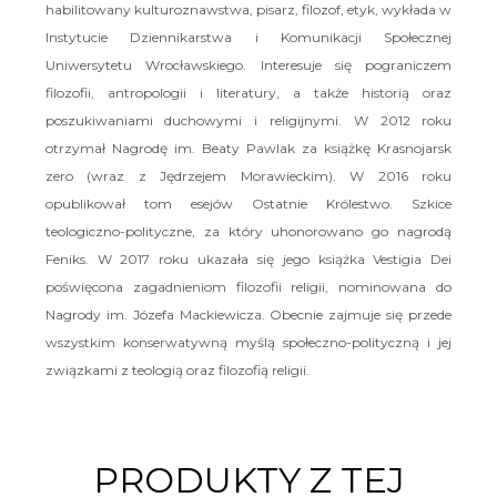
habilitowany kulturoznawstwa, pisarz, filozof, etyk, wykłada w
Instytucie Dziennikarstwa i Komunikacji Społecznej
Uniwersytetu Wrocławskiego. Interesuje się pograniczem
filozofii, antropologii i literatury, a także historią oraz
poszukiwaniami duchowymi i religijnymi. W 2012 roku
otrzymał Nagrodę im. Beaty Pawlak za książkę Krasnojarsk
zero (wraz z Jędrzejem Morawieckim). W 2016 roku
opublikował tom esejów Ostatnie Królestwo. Szkice
teologiczno-polityczne, za który uhonorowano go nagrodą
Feniks. W 2017 roku ukazała się jego książka Vestigia Dei
poświęcona zagadnieniom filozofii religii, nominowana do
Nagrody im. Józefa Mackiewicza. Obecnie zajmuje się przede
wszystkim konserwatywną myślą społeczno-polityczną i jej
związkami z teologią oraz filozofią religii.
PRODUKTY Z TEJ