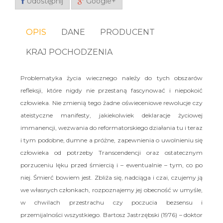
Udostępnij
Google+
OPIS
DANE
PRODUCENT
KRAJ POCHODZENIA
Problematyka życia wiecznego należy do tych obszarów
refleksji, które nigdy nie przestaną fascynować i niepokoić
człowieka. Nie zmienią tego żadne oświeceniowe rewolucje czy
ateistyczne manifesty, jakiekolwiek deklaracje życiowej
immanencji, wezwania do reformatorskiego działania tu i teraz
i tym podobne, dumne a próżne, zapewnienia o uwolnieniu się
człowieka od potrzeby Transcendencji oraz ostatecznym
porzuceniu lęku przed śmiercią i – ewentualnie – tym, co po
niej. Śmierć bowiem jest. Zbliża się, nadciąga i czai, czujemy ją
we własnych członkach, rozpoznajemy jej obecność w umyśle,
w chwilach przestrachu czy poczucia bezsensu i
przemijalności wszystkiego. Bartosz Jastrzębski (1976) – doktor