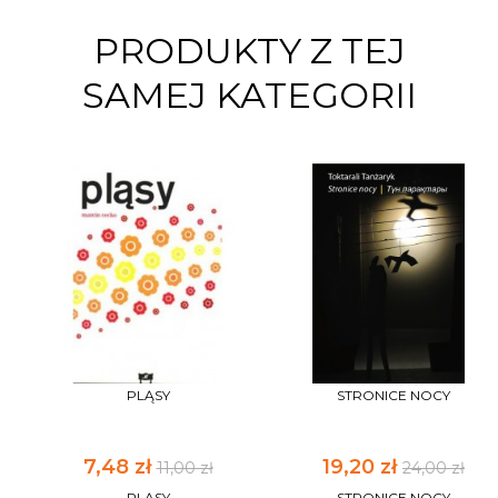
PRODUKTY Z TEJ
SAMEJ KATEGORII
PLĄSY
STRONICE NOCY
7,48 zł
19,20 zł
11,00 zł
24,00 zł
PLĄSY
STRONICE NOCY