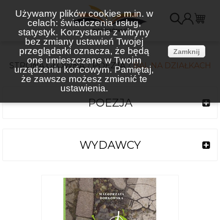
Używamy plików cookies m.in. w
celach: świadczenia usług,
K
statystyk. Korzystanie z witryny
bez zmiany ustawień Twojej
(
przeglądarki oznacza, że będą
Zamknij
one umieszczane w Twoim
STRONA GŁÓWNA
POEZJA
BAL NA DZIAŁKACH
urządzeniu końcowym. Pamiętaj,
że zawsze możesz zmienić te
ustawienia.
POEZJA
WYDAWCY