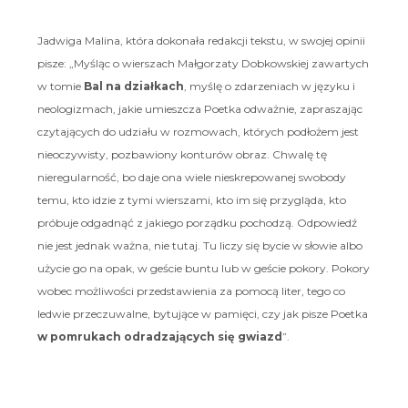
Jadwiga Malina, która dokonała redakcji tekstu, w swojej opinii
pisze: „Myśląc o wierszach Małgorzaty Dobkowskiej zawartych
w tomie
Bal na działkach
, myślę o zdarzeniach w języku i
neologizmach, jakie umieszcza Poetka odważnie, zapraszając
czytających do udziału w rozmowach, których podłożem jest
nieoczywisty, pozbawiony konturów obraz. Chwalę tę
nieregularność, bo daje ona wiele nieskrepowanej swobody
temu, kto idzie z tymi wierszami, kto im się przygląda, kto
próbuje odgadnąć z jakiego porządku pochodzą. Odpowiedź
nie jest jednak ważna, nie tutaj. Tu liczy się bycie w słowie albo
użycie go na opak, w geście buntu lub w geście pokory. Pokory
wobec możliwości przedstawienia za pomocą liter, tego co
ledwie przeczuwalne, bytujące w pamięci, czy jak pisze Poetka
w pomrukach odradzających się gwiazd
”.