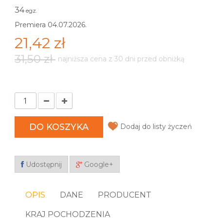
34
egz.
Premiera 04.07.2026.
21,42 zł
31,50 zł
najniższa cena z 30 dni przed obniżką
DO KOSZYKA
Dodaj do listy życzeń
Udostępnij
Google+
OPIS
DANE
PRODUCENT
KRAJ POCHODZENIA