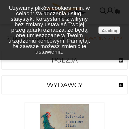
Używamy plików cookies m.in. w
celach: świadczenia usług,
K
statystyk. Korzystanie z witryny
bez zmiany ustawień Twojej
(
przeglądarki oznacza, że będą
Zamknij
one umieszczane w Twoim
STRONA GŁÓWNA
POEZJA
JEDWABNY SZLAK
urządzeniu końcowym. Pamiętaj,
że zawsze możesz zmienić te
ustawienia.
POEZJA
WYDAWCY