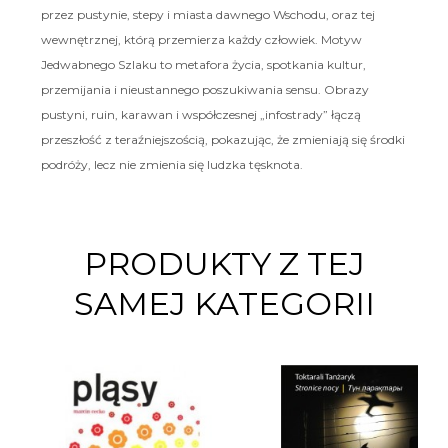
przez pustynie, stepy i miasta dawnego Wschodu, oraz tej
wewnętrznej, którą przemierza każdy człowiek. Motyw
Jedwabnego Szlaku to metafora życia, spotkania kultur,
przemijania i nieustannego poszukiwania sensu. Obrazy
pustyni, ruin, karawan i współczesnej „infostrady” łączą
przeszłość z teraźniejszością, pokazując, że zmieniają się środki
podróży, lecz nie zmienia się ludzka tęsknota.
PRODUKTY Z TEJ
SAMEJ KATEGORII