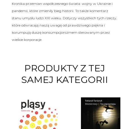
Kronika przemian współczesnego świata: wojny w Ukrainie i
pandemii, które zmieniły bieg historii. To także komentarz
stanu umysłu ludzi XXI wieku. Dotyczy wszystkich tych rzeczy,
które odwracają naszą uwagę od prawdziwego piękna i
korumpują duszę konsumpcjonizmem sterowanym przez
wielkie korporacje.
PRODUKTY Z TEJ
SAMEJ KATEGORII