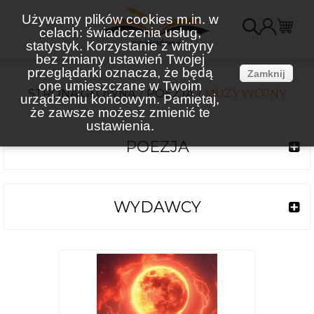
Używamy plików cookies m.in. w
celach: świadczenia usług,
K
statystyk. Korzystanie z witryny
bez zmiany ustawień Twojej
(
przeglądarki oznacza, że będą
Zamknij
one umieszczane w Twoim
STRONA GŁÓWNA
POEZJA
MUZY WOJNY
urządzeniu końcowym. Pamiętaj,
że zawsze możesz zmienić te
ustawienia.
POEZJA
WYDAWCY