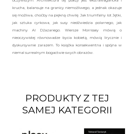
oczywistym. Architektura tej poezji jest ekstrawagancka i
krucha, balansuje na granicy niemożliwego, a jednak okazuje
się możliwa, choćby na piękną chwilę. Jak triumfalny lot Jętki,
jak sztuka cyrkowa, jak susy niedźwiedzia polarnego, jak
machiny Al Dżazariego. Wiersze Morrissey mówią o
nieoczywistej równowadze bycia kobietą, mówią lirycznie i
dyskursywnie zarazem. To książka konsekwentna i spójna w
niemal surrealnym bogactwie swych obrazów.
PRODUKTY Z TEJ
SAMEJ KATEGORII