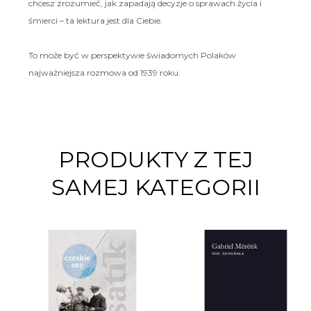
chcesz zrozumieć, jak zapadają decyzje o sprawach życia i
śmierci – ta lektura jest dla Ciebie.
To może być w perspektywie świadomych Polaków
najważniejsza rozmowa od 1939 roku.
PRODUKTY Z TEJ
SAMEJ KATEGORII