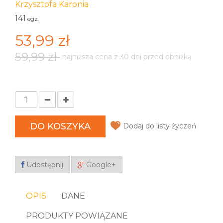
Krzysztofa Karonia
141
egz.
53,99 zł
59,99 zł
najniższa cena z 30 dni przed obniżką
DO KOSZYKA
Dodaj do listy życzeń
Udostępnij
Google+
OPIS
DANE
PRODUKTY POWIĄZANE