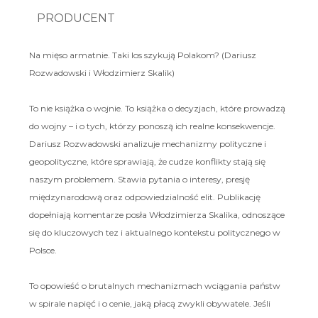
PRODUCENT
Na mięso armatnie. Taki los szykują Polakom? (Dariusz
Rozwadowski i Włodzimierz Skalik)
To nie książka o wojnie. To książka o decyzjach, które prowadzą
do wojny – i o tych, którzy ponoszą ich realne konsekwencje.
Dariusz Rozwadowski analizuje mechanizmy polityczne i
geopolityczne, które sprawiają, że cudze konflikty stają się
naszym problemem. Stawia pytania o interesy, presję
międzynarodową oraz odpowiedzialność elit. Publikację
dopełniają komentarze posła Włodzimierza Skalika, odnoszące
się do kluczowych tez i aktualnego kontekstu politycznego w
Polsce.
To opowieść o brutalnych mechanizmach wciągania państw
w spirale napięć i o cenie, jaką płacą zwykli obywatele. Jeśli