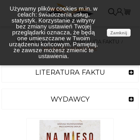
Używamy plików cookies m.in. w
celach: świadczenia usług,
K
statystyk. Korzystanie z witryny
bez zmiany ustawień Twojej
(
przeglądarki oznacza, że będą
Zamknij
one umieszczane w Twoim
STRONA GŁÓWNA
LITERATURA FAKTU
urządzeniu końcowym. Pamiętaj,
NA MIĘSO ARMATNIE
że zawsze możesz zmienić te
ustawienia.
LITERATURA FAKTU
WYDAWCY