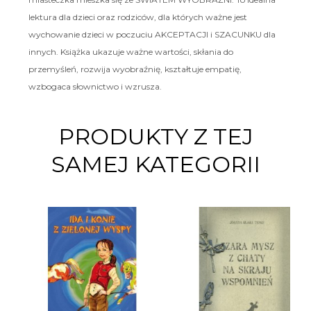
lektura dla dzieci oraz rodziców, dla których ważne jest
wychowanie dzieci w poczuciu AKCEPTACJI i SZACUNKU dla
innych. Książka ukazuje ważne wartości, skłania do
przemyśleń, rozwija wyobraźnię, kształtuje empatię,
wzbogaca słownictwo i wzrusza.
PRODUKTY Z TEJ
SAMEJ KATEGORII