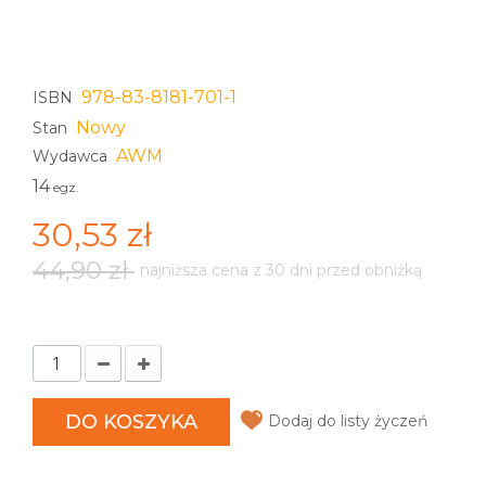
978-83-8181-701-1
ISBN
Nowy
Stan
AWM
Wydawca
14
egz.
30,53 zł
44,90 zł
najniższa cena z 30 dni przed obniżką
DO KOSZYKA
Dodaj do listy życzeń