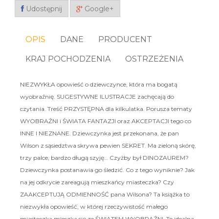
Udostępnij
Google+
OPIS
DANE
PRODUCENT
KRAJ POCHODZENIA
OSTRZEŻENIA
NIEZWYKŁA opowieść o dziewczynce, która ma bogatą
wyobraźnię. SUGESTYWNE ILUSTRACJE zachęcają do
czytania. Treść PRZYSTĘPNA dla kilkulatka. Porusza tematy
WYOBRAŹNI i ŚWIATA FANTAZJI oraz AKCEPTACJI tego co
INNE I NIEZNANE. Dziewczynka jest przekonana, że pan
Wilson z sąsiedztwa skrywa pewien SEKRET. Ma zieloną skórę,
trzy palce, bardzo długą szyję… Czyżby był DINOZAUREM?
Dziewczynka postanawia go śledzić. Co z tego wyniknie? Jak
na jej odkrycie zareagują mieszkańcy miasteczka? Czy
ZAAKCEPTUJĄ ODMIENNOŚĆ pana Wilsona? Ta książka to
niezwykła opowieść, w której rzeczywistość małego
miasteczka mieszka się ze ŚWIATEM WYOBRAŹNI. To idealna