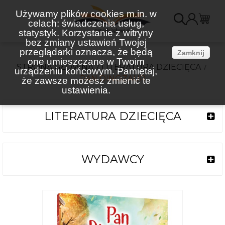
Używamy plików cookies m.in. w
celach: świadczenia usług,
K
statystyk. Korzystanie z witryny
bez zmiany ustawień Twojej
(
przeglądarki oznacza, że będą
Zamknij
one umieszczane w Twoim
STRONA GŁÓWNA
LITERATURA DZIECIĘCA
urządzeniu końcowym. Pamiętaj,
PAN DINOZAUR
że zawsze możesz zmienić te
ustawienia.
LITERATURA DZIECIĘCA
WYDAWCY