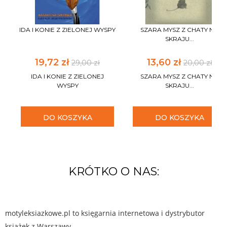
IDA I KONIE Z ZIELONEJ WYSPY
SZARA MYSZ Z CHATY NA
SKRAJU...
19,72 zł
13,60 zł
29,00 zł
20,00 zł
IDA I KONIE Z ZIELONEJ
SZARA MYSZ Z CHATY NA
WYSPY
SKRAJU...
DO KOSZYKA
DO KOSZYKA
KRÓTKO O NAS:
motyleksiazkowe.pl to księgarnia internetowa i dystrybutor
książek z Warszawy.