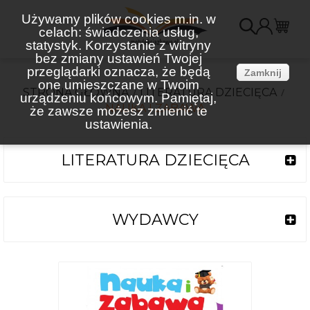
Używamy plików cookies m.in. w
celach: świadczenia usług,
K
statystyk. Korzystanie z witryny
bez zmiany ustawień Twojej
(
przeglądarki oznacza, że będą
Zamknij
one umieszczane w Twoim
STRONA GŁÓWNA
LITERATURA DZIECIĘCA
urządzeniu końcowym. Pamiętaj,
NAUKA I ZABAWA
że zawsze możesz zmienić te
ustawienia.
LITERATURA DZIECIĘCA
WYDAWCY