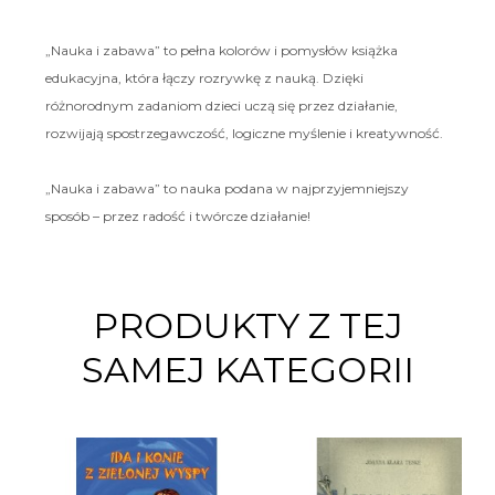
„Nauka i zabawa” to pełna kolorów i pomysłów książka
edukacyjna, która łączy rozrywkę z nauką. Dzięki
różnorodnym zadaniom dzieci uczą się przez działanie,
rozwijają spostrzegawczość, logiczne myślenie i kreatywność.
„Nauka i zabawa” to nauka podana w najprzyjemniejszy
sposób – przez radość i twórcze działanie!
PRODUKTY Z TEJ
SAMEJ KATEGORII