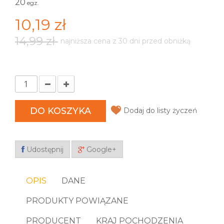
20
egz.
10,19 zł
14,99 zł
najniższa cena z 30 dni przed obniżką
DO KOSZYKA
Dodaj do listy życzeń
Udostępnij
Google+
OPIS
DANE
PRODUKTY POWIĄZANE
PRODUCENT
KRAJ POCHODZENIA