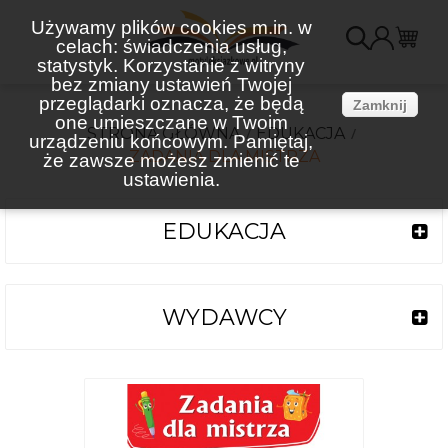
Używamy plików cookies m.in. w
celach: świadczenia usług,
K
statystyk. Korzystanie z witryny
bez zmiany ustawień Twojej
(
przeglądarki oznacza, że będą
Zamknij
one umieszczane w Twoim
STRONA GŁÓWNA
EDUKACJA
urządzeniu końcowym. Pamiętaj,
ZADANIA DLA MISTRZA
że zawsze możesz zmienić te
ustawienia.
EDUKACJA
WYDAWCY