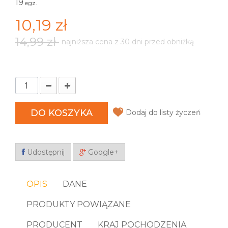
19
egz.
10,19 zł
14,99 zł
najniższa cena z 30 dni przed obniżką
DO KOSZYKA
Dodaj do listy życzeń
Udostępnij
Google+
OPIS
DANE
PRODUKTY POWIĄZANE
PRODUCENT
KRAJ POCHODZENIA