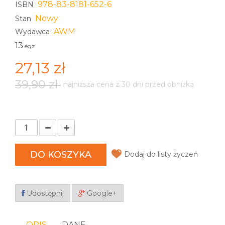
978-83-8181-652-6
ISBN
Nowy
Stan
AWM
Wydawca
13
egz.
27,13 zł
39,90 zł
najniższa cena z 30 dni przed obniżką
DO KOSZYKA
Dodaj do listy życzeń
Udostępnij
Google+
OPIS
DANE