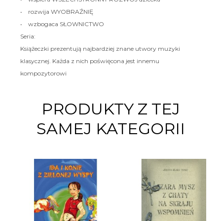
• rozwija WYOBRAŹNIĘ
• wzbogaca SŁOWNICTWO
Seria:
Książeczki prezentują najbardziej znane utwory muzyki
klasycznej. Każda z nich poświęcona jest innemu
kompozytorowi
PRODUKTY Z TEJ
SAMEJ KATEGORII