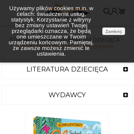
Używamy plików cookies m.in. w
celach: świadczenia usług,
K
statystyk. Korzystanie z witryny
bez zmiany ustawień Twojej
(
przeglądarki oznacza, że będą
Zamknij
one umieszczane w Twoim
STRONA GŁÓWNA
LITERATURA DZIECIĘCA
urządzeniu końcowym. Pamiętaj,
KOMPOZYTORZY FRYDERYK CHOPIN
że zawsze możesz zmienić te
ustawienia.
LITERATURA DZIECIĘCA
WYDAWCY