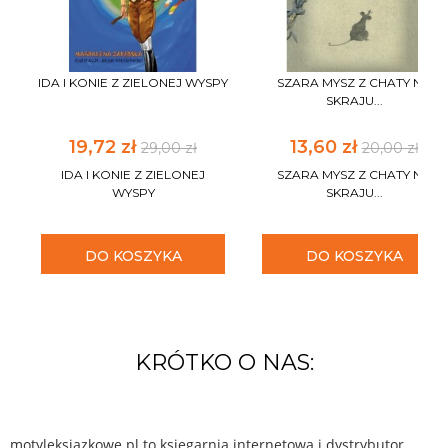
IDA I KONIE Z ZIELONEJ WYSPY
SZARA MYSZ Z CHATY NA
SKRAJU...
19,72 zł
13,60 zł
29,00 zł
20,00 zł
IDA I KONIE Z ZIELONEJ
SZARA MYSZ Z CHATY NA
WYSPY
SKRAJU...
DO KOSZYKA
DO KOSZYKA
KRÓTKO O NAS:
motyleksiazkowe.pl to księgarnia internetowa i dystrybutor