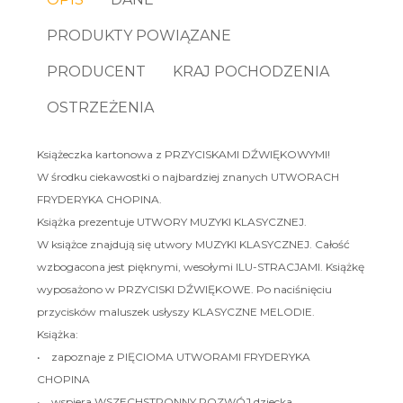
PRODUKTY POWIĄZANE
PRODUCENT
KRAJ POCHODZENIA
OSTRZEŻENIA
Książeczka kartonowa z PRZYCISKAMI DŹWIĘKOWYMI!
W środku ciekawostki o najbardziej znanych UTWORACH
FRYDERYKA CHOPINA.
Książka prezentuje UTWORY MUZYKI KLASYCZNEJ.
W książce znajdują się utwory MUZYKI KLASYCZNEJ. Całość
wzbogacona jest pięknymi, wesołymi ILU-STRACJAMI. Książkę
wyposażono w PRZYCISKI DŹWIĘKOWE. Po naciśnięciu
przycisków maluszek usłyszy KLASYCZNE MELODIE.
Książka:
• zapoznaje z PIĘCIOMA UTWORAMI FRYDERYKA
CHOPINA
• wspiera WSZECHSTRONNY ROZWÓJ dziecka