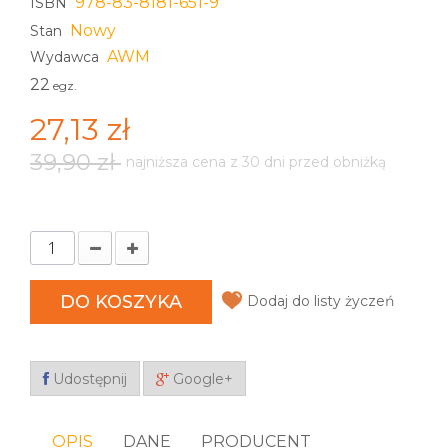
978-83-8181-651-9
ISBN
Nowy
Stan
AWM
Wydawca
22
egz.
27,13 zł
39,90 zł
najniższa cena z 30 dni przed obniżką
DO KOSZYKA
Dodaj do listy życzeń
Udostępnij
Google+
OPIS
DANE
PRODUCENT