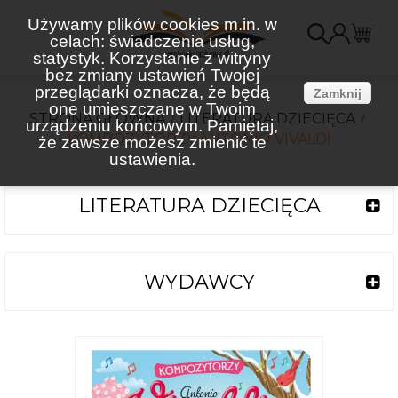
Używamy plików cookies m.in. w
celach: świadczenia usług,
K
statystyk. Korzystanie z witryny
bez zmiany ustawień Twojej
(
przeglądarki oznacza, że będą
Zamknij
one umieszczane w Twoim
STRONA GŁÓWNA
LITERATURA DZIECIĘCA
urządzeniu końcowym. Pamiętaj,
KOMPOZYTORZY ANTONIO VIVALDI
że zawsze możesz zmienić te
ustawienia.
LITERATURA DZIECIĘCA
WYDAWCY