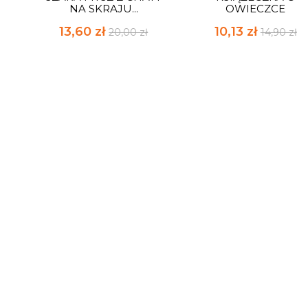
NA SKRAJU...
OWIECZCE
13,60 zł
10,13 zł
20,00 zł
14,90 zł