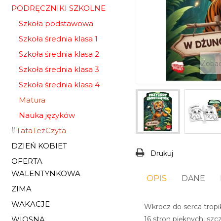
PODRĘCZNIKI SZKOLNE
Szkoła podstawowa
Szkoła średnia klasa 1
Szkoła średnia klasa 2
Zobac
Szkoła średnia klasa 3
Szkoła średnia klasa 4
Matura
Nauka języków
TataTeżCzyta
DZIEŃ KOBIET
Drukuj
OFERTA
WALENTYNKOWA
OPIS
DANE
ZIMA
WAKACJE
Wkrocz do serca tropik
WIOSNA
16 stron pięknych, sz