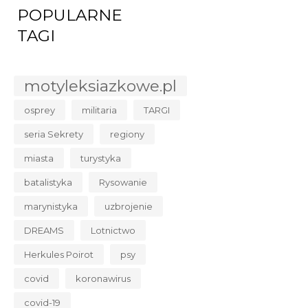
POPULARNE
TAGI
motyleksiazkowe.pl
osprey
militaria
TARGI
seria Sekrety
regiony
miasta
turystyka
batalistyka
Rysowanie
marynistyka
uzbrojenie
DREAMS
Lotnictwo
Herkules Poirot
psy
covid
koronawirus
covid-19