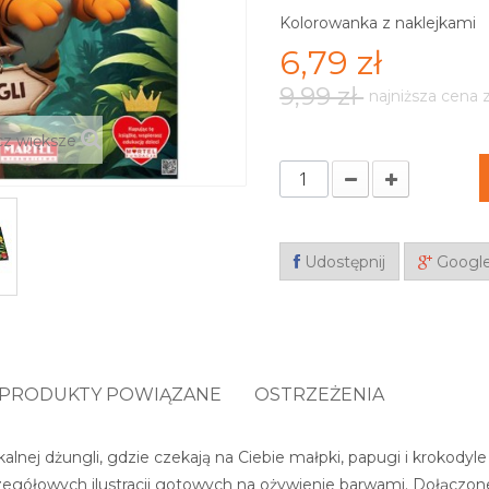
Kolorowanka z naklejkami
6,79 zł
9,99 zł
najniższa cena 
z większe
Udostępnij
Googl
PRODUKTY POWIĄZANE
OSTRZEŻENIA
alnej dżungli, gdzie czekają na Ciebie małpki, papugi i krokody
czegółowych ilustracji gotowych na ożywienie barwami. Dołączo