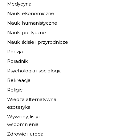
IDA I KONIE Z
Medycyna
ZIELONEJ WYSPY
Nauki ekonomiczne
19,72 zł
29,00 zł
Nauki humanistyczne
Nauki polityczne
DO KOSZYKA
Nauki ścisłe i przyrodnicze
Poezja
Poradniki
Psychologia i socjologia
Rekreacja
Religie
Wiedza alternatywna i
ezoteryka
Wywiady, listy i
wspomnienia
Zdrowie i uroda