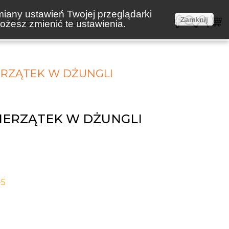
miany ustawień Twojej przeglądarki
Zamknij
żesz zmienić te ustawienia.
E
KOSZTY WYSYŁKI
RZĄTEK W DŻUNGLI
IERZĄTEK W DŻUNGLI
-5