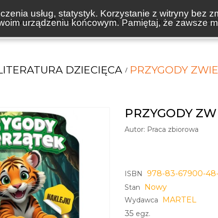
zenia usług, statystyk. Korzystanie z witryny bez z
oim urządzeniu końcowym. Pamiętaj, że zawsze mo
NOWOŚCI
ZAPOWIEDZI
BESTSELLERY
WAKACJ
LITERATURA DZIECIĘCA
PRZYGODY ZWIE
PRZYGODY ZW
Autor:
Praca zbiorowa
978-83-67900-48
ISBN
Nowy
Stan
MARTEL
Wydawca
35
egz.