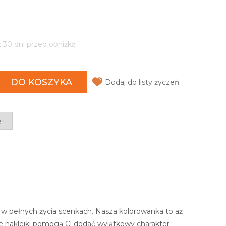
z 30 dni przed obniżką
DO KOSZYKA
Dodaj do listy życzeń
e+
le w pełnych życia scenkach. Nasza kolorowanka to aż
ne naklejki pomogą Ci dodać wyjątkowy charakter