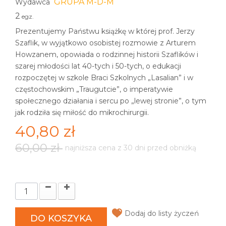
GRUPA M-D-M
Wydawca
2
egz.
Prezentujemy Państwu książkę w której prof. Jerzy
Szaflik, w wyjątkowo osobistej rozmowie z Arturem
Howzanem, opowiada o rodzinnej historii Szaflików i
szarej młodości lat 40-tych i 50-tych, o edukacji
rozpoczętej w szkole Braci Szkolnych „Lasalian” i w
częstochowskim „Traugutcie”, o imperatywie
społecznego działania i sercu po „lewej stronie”, o tym
jak rodziła się miłość do mikrochirurgii.
40,80 zł
60,00 zł
najniższa cena z 30 dni przed obniżką
Dodaj do listy życzeń
DO KOSZYKA