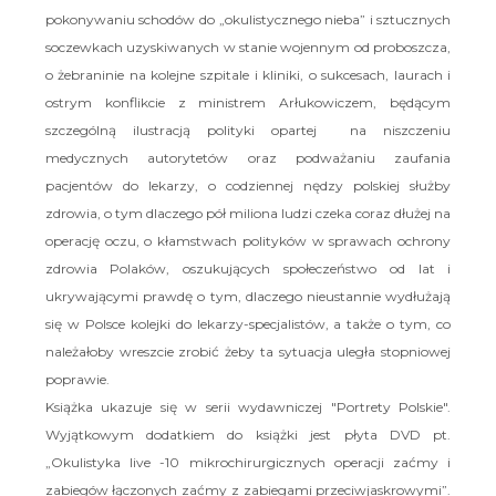
pokonywaniu schodów do „okulistycznego nieba” i sztucznych
soczewkach uzyskiwanych w stanie wojennym od proboszcza,
o żebraninie na kolejne szpitale i kliniki, o sukcesach, laurach i
ostrym konflikcie z ministrem Arłukowiczem, będącym
szczególną ilustracją polityki opartej na niszczeniu
medycznych autorytetów oraz podważaniu zaufania
pacjentów do lekarzy, o codziennej nędzy polskiej służby
zdrowia, o tym dlaczego pół miliona ludzi czeka coraz dłużej na
operację oczu, o kłamstwach polityków w sprawach ochrony
zdrowia Polaków, oszukujących społeczeństwo od lat i
ukrywającymi prawdę o tym, dlaczego nieustannie wydłużają
się w Polsce kolejki do lekarzy-specjalistów, a także o tym, co
należałoby wreszcie zrobić żeby ta sytuacja uległa stopniowej
poprawie.
Książka ukazuje się w serii wydawniczej "Portrety Polskie".
Wyjątkowym dodatkiem do książki jest płyta DVD pt.
„Okulistyka live -10 mikrochirurgicznych operacji zaćmy i
zabiegów łączonych zaćmy z zabiegami przeciwjaskrowymi”.