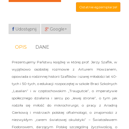
Ostatnie egzemplarze!
Udostępnij
Google+
OPIS
DANE
Prezentujemy Państwu książkę w której prof. Jerzy Szaflik, w
wyjątkowo osobistej rozmowie z Arturem Howzanem,
opowiada o rodzinnej historii Szaflików i szarej młodości lat 40-
tych i 50-tych, o edukacji rozpoczętej w szkole Braci Szkolnych
„Lasalian” i w częstochowskim „Traugutcie”, o imperatywie
społecznego działania i sercu po „lewej stronie”, o tym jak
rodziła się miłość do mikrochirurgii, o pracy z Ariadną
Gierkową i mistrzach polskiej oftalmologii, o znajomości z
niezwykłym „carem światowej okulistyki” – Światosławem
Fiodorowem, darzącym Polskę szczególną życzliwością, o