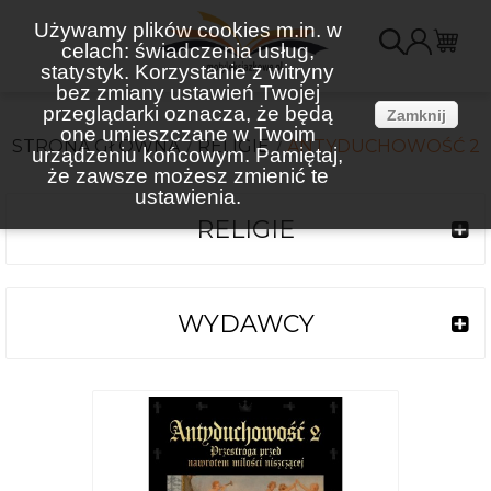
Używamy plików cookies m.in. w
celach: świadczenia usług,
K
statystyk. Korzystanie z witryny
bez zmiany ustawień Twojej
(
przeglądarki oznacza, że będą
Zamknij
one umieszczane w Twoim
STRONA GŁÓWNA
RELIGIE
ANTYDUCHOWOŚĆ 2
urządzeniu końcowym. Pamiętaj,
że zawsze możesz zmienić te
ustawienia.
RELIGIE
WYDAWCY