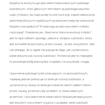
Książka ta kontynuuje opis osiemnastowiecznych patologii
kościelnych, choć głównym tematem są patologie psychiki
ludzi (miłości), bo naprawdę to one tworzyły zapotrzebowanie,
jakie Kościół swymi osobliwymi praktykami jedynie realizował.
Książka nosi podtytuł "Przestroga przed nawrotem miłości
niszczącej". Podobnie jak „Nieznana historia ewolucji miłości”,
jest to opis całkiem sporego „sektora” dziejów ludzkości, który
jest kompletnie pomijany przez naukę – przez wszystkich. Jest
tak dlatego, że w ogóle nie pasuje do tego, jak wyobrażano
sobie dotychczas rozwój ludzkości. Ponieważ jest to niepojęte,
to pozostaje białą plamą bez względu na swą skalę i wagę.
Ujawnienie patologii tyleż szokujących, co powszechnych,
najlepiej jednak pokazuje co blokuje rozwój ludzkości, a
ujrzenie przy okazji co blokuje widzenie takich odsłon historii
przez naukę, przenosi cały problem w realia obecnych
przemian. Uświadomienie sobie takich blokad percepcyjnych
jest bowiem warunkiem wyjścia z pułapek, jakie ludzkość