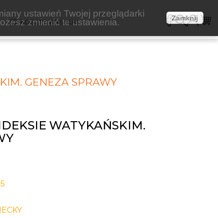
miany ustawień Twojej przeglądarki
Zamknij
żesz zmienić te ustawienia.
E
KOSZTY WYSYŁKI
SKIM. GENEZA SPRAWY
INDEKSIE WATYKAŃSKIM.
WY
-5
ECKY