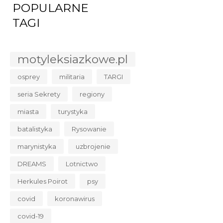
POPULARNE
TAGI
motyleksiazkowe.pl
osprey
militaria
TARGI
seria Sekrety
regiony
miasta
turystyka
batalistyka
Rysowanie
marynistyka
uzbrojenie
DREAMS
Lotnictwo
Herkules Poirot
psy
covid
koronawirus
covid-19