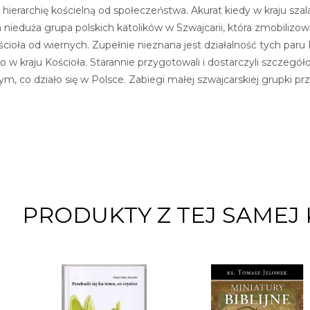
erarchię kościelną od społeczeństwa. Akurat kiedy w kraju szala
a nieduża grupa polskich katolików w Szwajcarii, która zmobiliz
ościoła od wiernych. Zupełnie nieznana jest działalność tych pa
w kraju Kościoła. Starannie przygotowali i dostarczyli szczegół
m, co działo się w Polsce. Zabiegi małej szwajcarskiej grupki przy
PRODUKTY Z TEJ SAMEJ 