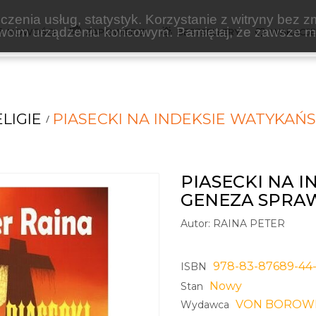
zenia usług, statystyk. Korzystanie z witryny bez z
oim urządzeniu końcowym. Pamiętaj, że zawsze mo
NOWOŚCI
ZAPOWIEDZI
BESTSELLERY
WAKACJ
LIGIE
PIASECKI NA INDEKSIE WATYKAŃ
PIASECKI NA 
GENEZA SPRA
Autor:
RAINA PETER
978-83-87689-44
ISBN
Nowy
Stan
VON BOROWI
Wydawca