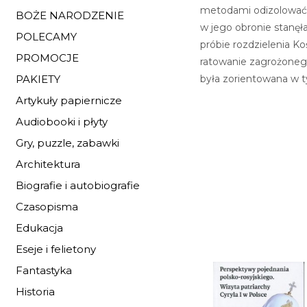
metodami odizolować hi
BOŻE NARODZENIE
w jego obronie stanęł
POLECAMY
próbie rozdzielenia K
PROMOCJE
ratowanie zagrożonego 
była zorientowana w ty
PAKIETY
Artykuły papiernicze
Audiobooki i płyty
Gry, puzzle, zabawki
Architektura
Biografie i autobiografie
Czasopisma
Edukacja
Eseje i felietony
Fantastyka
Historia