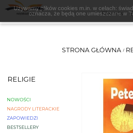
VON BOROWIECKY
Używamy plików cookies m.in. w celach: świadc
oznacza, że będą one umieszczane w Tw
KSIĄŻKI
STRONA GŁÓWNA
RE
RELIGIE
NOWOŚCI
NAGRODY LITERACKIE
ZAPOWIEDZI
BESTSELLERY