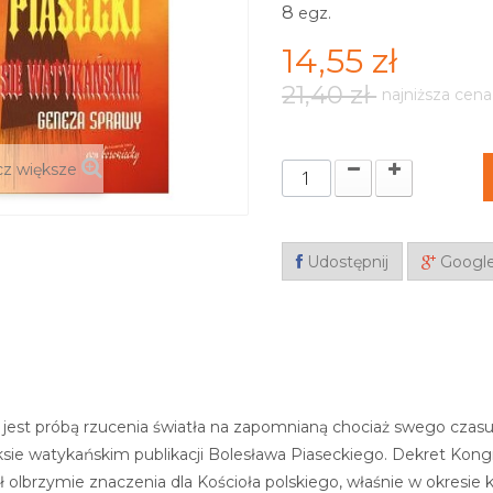
8
egz.
14,55 zł
21,40 zł
najniższa cena
z większe
Udostępnij
Googl
 jest próbą rzucenia światła na zapomnianą chociaż swego czasu
sie watykańskim publikacji Bolesława Piaseckiego. Dekret Kongr
 olbrzymie znaczenia dla Kościoła polskiego, właśnie w okresie 