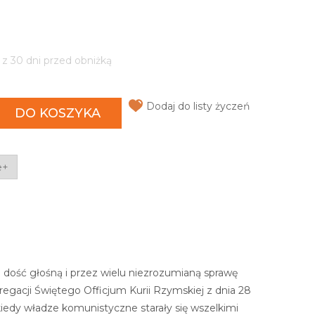
 z 30 dni przed obniżką
Dodaj do listy życzeń
DO KOSZYKA
e+
 dość głośną i przez wielu niezrozumianą sprawę
egacji Świętego Officjum Kurii Rzymskiej z dnia 28
kiedy władze komunistyczne starały się wszelkimi