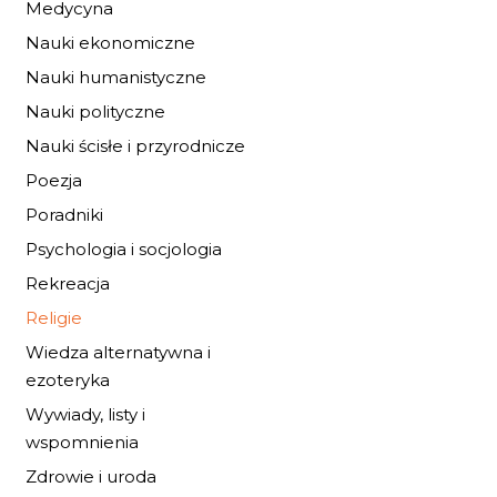
Medycyna
Nauki ekonomiczne
Nauki humanistyczne
Nauki polityczne
Nauki ścisłe i przyrodnicze
PERSPEKTYWY
POJEDNANIA...
Poezja
21,42 zł
Poradniki
31,50 zł
Psychologia i socjologia
DO KOSZYKA
Rekreacja
Religie
Wiedza alternatywna i
ezoteryka
Wywiady, listy i
wspomnienia
Zdrowie i uroda