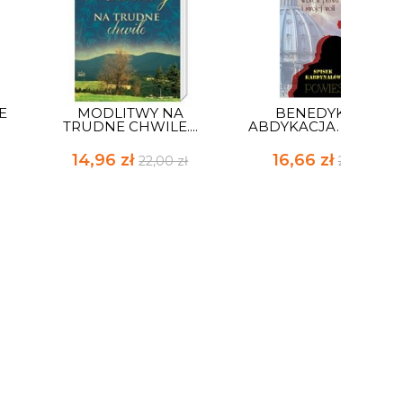
E
MODLITWY NA
BENEDYKT XVI.
TRUDNE CHWILE....
ABDYKACJA. WBREW..
14,96 zł
16,66 zł
22,00 zł
24,50 zł