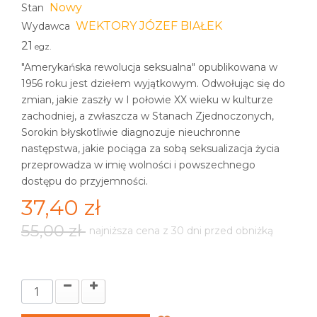
Nowy
Stan
WEKTORY JÓZEF BIAŁEK
Wydawca
21
egz.
"Amerykańska rewolucja seksualna" opublikowana w
1956 roku jest dziełem wyjątkowym. Odwołując się do
zmian, jakie zaszły w I połowie XX wieku w kulturze
zachodniej, a zwłaszcza w Stanach Zjednoczonych,
Sorokin błyskotliwie diagnozuje nieuchronne
następstwa, jakie pociąga za sobą seksualizacja życia
przeprowadza w imię wolności i powszechnego
dostępu do przyjemności.
37,40 zł
55,00 zł
najniższa cena z 30 dni przed obniżką