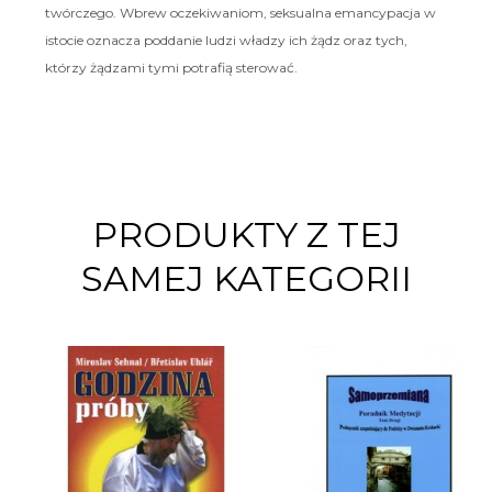
twórczego. Wbrew oczekiwaniom, seksualna emancypacja w
istocie oznacza poddanie ludzi władzy ich żądz oraz tych,
którzy żądzami tymi potrafią sterować.
PRODUKTY Z TEJ
SAMEJ KATEGORII