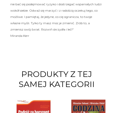
nie bać się podejmować ryzyko i dostrzegać wspaniałych ludzi
wokół siebie. Odważ się marzyć i z radością oczekuj tego, co
możliwe. I pamiętaj, że jedyne, co cię ogranicza, to twoje
własne myśli. Tylko ty masz moc je zmienić. Zrób to, a
zmienisz swój świat. Rozwiń skrzydła i leć!"
Miranda Kerr
PRODUKTY Z TEJ
SAMEJ KATEGORII