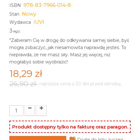
978-83-7966-014-8
ISBN
Nowy
Stan
IUVI
Wydawca
3
egz.
"Zabieram Cię w drogę do odkrywania samej siebie, byś
mogła zobaczyć, jak niesamowita naprawdę jesteś. To
nieprawda, że nie masz siły. Masz jej więcej, niż
mogłabyś sobie wyobrazić!
18,29 zł
26,90 zł
najniższa cena z 30 dni przed obniżką
Produkt dostępny tylko na fakturę oraz paragon.
Dodaj do listy życzeń