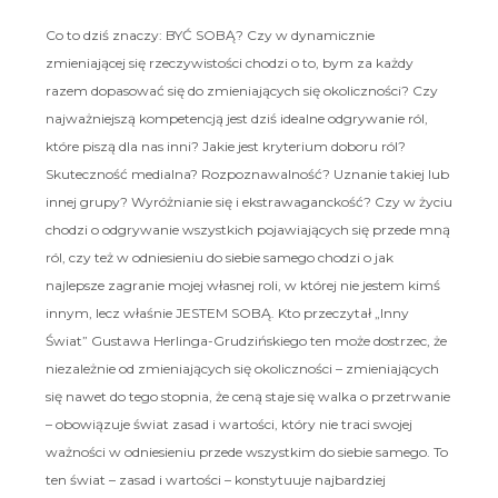
Co to dziś znaczy: BYĆ SOBĄ? Czy w dynamicznie
zmieniającej się rzeczywistości chodzi o to, bym za każdy
razem dopasować się do zmieniających się okoliczności? Czy
najważniejszą kompetencją jest dziś idealne odgrywanie ról,
które piszą dla nas inni? Jakie jest kryterium doboru ról?
Skuteczność medialna? Rozpoznawalność? Uznanie takiej lub
innej grupy? Wyróżnianie się i ekstrawaganckość? Czy w życiu
chodzi o odgrywanie wszystkich pojawiających się przede mną
ról, czy też w odniesieniu do siebie samego chodzi o jak
najlepsze zagranie mojej własnej roli, w której nie jestem kimś
innym, lecz właśnie JESTEM SOBĄ. Kto przeczytał „Inny
Świat” Gustawa Herlinga-Grudzińskiego ten może dostrzec, że
niezależnie od zmieniających się okoliczności – zmieniających
się nawet do tego stopnia, że ceną staje się walka o przetrwanie
– obowiązuje świat zasad i wartości, który nie traci swojej
ważności w odniesieniu przede wszystkim do siebie samego. To
ten świat – zasad i wartości – konstytuuje najbardziej