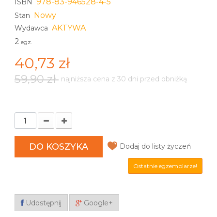
978-83-946528-4-5
ISBN
Nowy
Stan
AKTYWA
Wydawca
2
egz.
40,73 zł
59,90 zł
najniższa cena z 30 dni przed obniżką
DO KOSZYKA
Dodaj do listy życzeń
Ostatnie egzemplarze!
Udostępnij
Google+