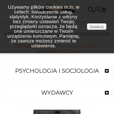
Używamy plików cookies m.in. w
celach: świadczenia usług,
K
statystyk. Korzystanie z witryny
bez zmiany ustawień Twojej
(
przeglądarki oznacza, że będą
Zamknij
one umieszczane w Twoim
STRONA GŁÓWNA
PSYCHOLOGIA I SOCJOLOGIA
urządzeniu końcowym. Pamiętaj,
że zawsze możesz zmienić te
ustawienia.
PROGNOZOWANIE PSYCHOLOGICZNO-
KRYMINOLOGICZNE
PSYCHOLOGIA I SOCJOLOGIA
WYDAWCY