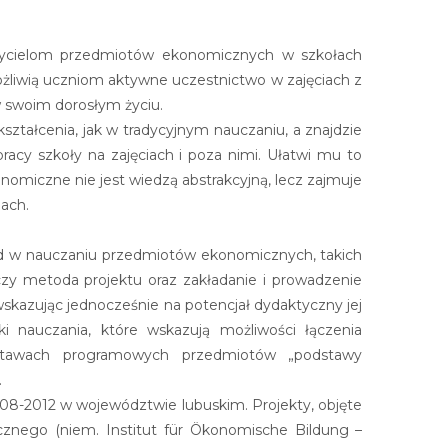
zycielom przedmiotów ekonomicznych w szkołach
żliwią uczniom aktywne uczestnictwo w zajęciach z
w swoim dorosłym życiu.
tałcenia, jak w tradycyjnym nauczaniu, a znajdzie
racy szkoły na zajęciach i poza nimi. Ułatwi mu to
onomiczne nie jest wiedzą abstrakcyjną, lecz zajmuje
iach.
od w nauczaniu przedmiotów ekonomicznych, takich
czy metoda projektu oraz zakładanie i prowadzenie
 wskazując jednocześnie na potencjał dydaktyczny jej
ki nauczania, które wskazują możliwości łączenia
stawach programowych przedmiotów „podstawy
.
08-2012 w województwie lubuskim. Projekty, objęte
cznego (niem. Institut für Ökonomische Bildung –