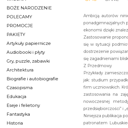
BOŻE NARODZENIE
Ambicją autorów nin
POLECAMY
ponadgimnazjalnych p
PROMOCJE
ekonomii dzięki znalez
PAKIETY
Zastosowanie propono
Artykuły papiernicze
się w sytuacji podmio
dostrzeżenie powiązani
Audiobooki i płyty
się zagadnieniami blis
Gry, puzzle, zabawki
Z Przedmowy
Architektura
Przykłady zamieszczo
Biografie i autobiografie
jak: studium przypad
firm uczniowskich. Kró
Czasopisma
zastosowania na zaję
Edukacja
nowoczesnej metod
Eseje i felietony
przedsiębiorczości” i
Fantastyka
Niniejsza publikacja 
patronatem Lubuskieg
Historia