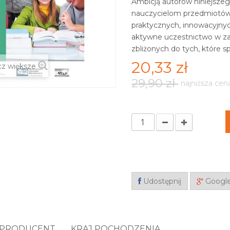
Ambicją autorów niniejsze
nauczycielom przedmiotów
praktycznych, innowacyjny
aktywne uczestnictwo w zaj
zbliżonych do tych, które 
20,33 zł
z większe
29,90 zł
najniższa cen
Udostępnij
Googl
PRODUCENT
KRAJ POCHODZENIA