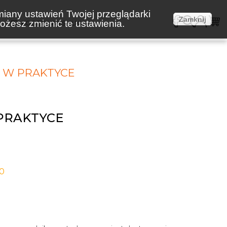
miany ustawień Twojej przeglądarki
Zamknij
żesz zmienić te ustawienia.
E
KOSZTY WYSYŁKI
 W PRAKTYCE
PRAKTYCE
-0