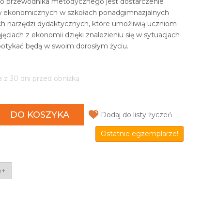
go przewodnika metodycznego jest dostarczenie
 ekonomicznych w szkołach ponadgimnazjalnych
ch narzędzi dydaktycznych, które umożliwią uczniom
ęciach z ekonomii dzięki znalezieniu się w sytuacjach
spotykać będą w swoim dorosłym życiu.
a z 30 dni przed obniżką
DO KOSZYKA
Dodaj do listy życzeń
Ostatnie egzemplarze!
e+