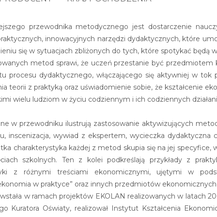
iejszego przewodnika metodycznego jest dostarczenie nauc
raktycznych, innowacyjnych narzędzi dydaktycznych, które umo
ieniu się w sytuacjach zbliżonych do tych, które spotykać będą 
wanych metod sprawi, że uczeń przestanie być przedmiotem ksz
tu procesu dydaktycznego, włączającego się aktywniej w tok p
a teorii z praktyką oraz uświadomienie sobie, że kształcenie ek
kimi wielu ludziom w życiu codziennym i ich codziennych działan
ne w przewodniku ilustrują zastosowanie aktywizujących met
ku, inscenizacja, wywiad z ekspertem, wycieczka dydaktyczna 
tka charakterystyka każdej z metod skupia się na jej specyfice,
ciach szkolnych. Ten z kolei podkreślają przykłady z prakty
yki z różnymi treściami ekonomicznymi, ujętymi w pod
 „ekonomia w praktyce” oraz innych przedmiotów ekonomicznych
powstała w ramach projektów EKOLAN realizowanych w latach 20
o Kuratora Oświaty, realizował Instytut Kształcenia Ekonomi