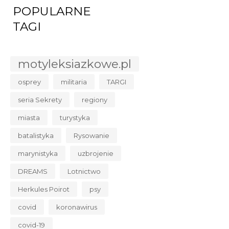
POPULARNE
TAGI
motyleksiazkowe.pl
osprey
militaria
TARGI
seria Sekrety
regiony
miasta
turystyka
batalistyka
Rysowanie
marynistyka
uzbrojenie
DREAMS
Lotnictwo
Herkules Poirot
psy
covid
koronawirus
covid-19