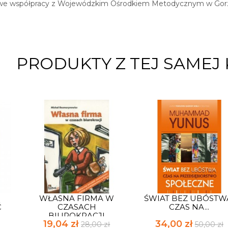
we współpracy z Wojewódzkim Ośrodkiem Metodycznym w Gor
PRODUKTY Z TEJ SAMEJ 
WŁASNA FIRMA W
ŚWIAT BEZ UBÓSTW
Ć
CZASACH
CZAS NA...
BIUROKRACJI
19,04 zł
34,00 zł
28,00 zł
50,00 zł