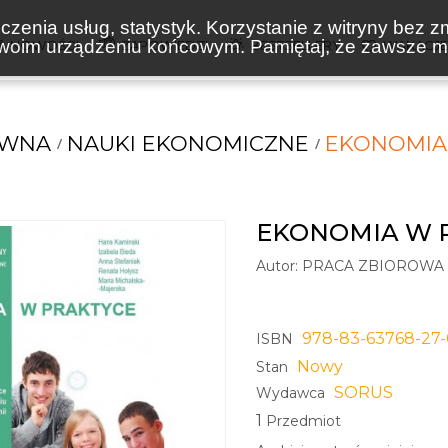
zenia usług, statystyk. Korzystanie z witryny bez z
oim urządzeniu końcowym. Pamiętaj, że zawsze mo
NOWOŚCI
ZAPOWIEDZI
BESTSELLERY
WAKACJ
ÓWNA
NAUKI EKONOMICZNE
EKONOMIA
EKONOMIA W 
Autor:
PRACA ZBIOROWA
978-83-63768-27
ISBN
Nowy
Stan
SORUS
Wydawca
1
Przedmiot