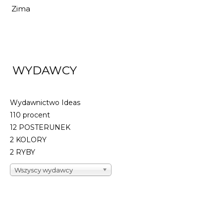
16,32 zł
24,00 zł
Zima
DO KOSZYKA
WYDAWCY
Wydawnictwo Ideas
110 procent
12 POSTERUNEK
2 KOLORY
2 RYBY
Wszyscy wydawcy