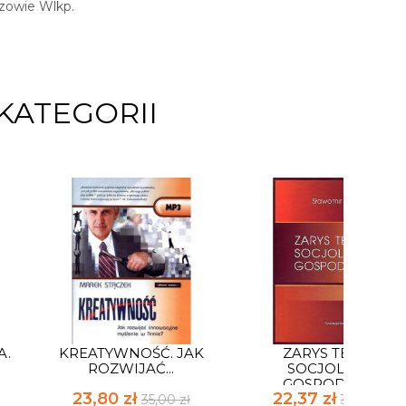
zowie Wlkp.
KATEGORII
A.
KREATYWNOŚĆ. JAK
ZARYS TEORII
ROZWIJAĆ...
SOCJOLOGII
GOSPODARKI
23,80 zł
22,37 zł
35,00 zł
32,90 zł