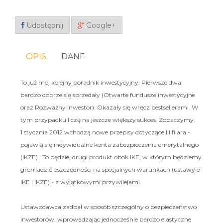
Udostępnij
Google+
OPIS
DANE
To już mój kolejny poradnik inwestycyjny. Pierwsze dwa
bardzo dobrze się sprzedały (Otwarte fundusze inwestycyjne
oraz Rozważny inwestor). Okazały się wręcz bestsellerami. W
tym przypadku liczę na jeszcze większy sukces. Zobaczymy.
1 stycznia 2012 wchodzą nowe przepisy dotyczące III filara -
pojawią się indywidualne konta zabezpieczenia emerytalnego
(IKZE) . To będzie, drugi produkt obok IKE, w którym będziemy
gromadzić oszczędności na specjalnych warunkach (ustawy o
IKE i IKZE) - z wyjątkowymi przywilejami.
Ustawodawca zadbał w sposób szczególny o bezpieczeństwo
inwestorów, wprowadzając jednocześnie bardzo elastyczne