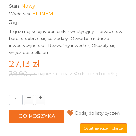
Nowy
Stan
EDINEM
Wydawca
3
egz.
To już mój kolejny poradnik inwestycyjny Pierwsze dwa
bardzo dobrze się sprzedały (Otwarte fundusze
inwestycyjne oraz Rozważny inwestor) Okazały się
wręcz bestsellerami
27,13 zł
39,90 zł
najniższa cena z 30 dni przed obniżką
Dodaj do listy życzeń
DO KOSZYKA
Ostatnie egzemplarze!