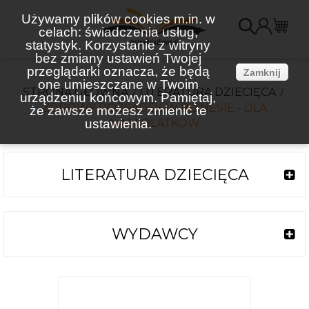
Używamy plików cookies m.in. w
celach: świadczenia usług,
K
statystyk. Korzystanie z witryny
bez zmiany ustawień Twojej
(
przeglądarki oznacza, że będą
Zamknij
one umieszczane w Twoim
STRONA GŁÓWNA
LITERATURA DZIECIĘCA
urządzeniu końcowym. Pamiętaj,
ZDROWY ROZSĄDEK W BIZNESIE - DLA
że zawsze możesz zmienić te
ustawienia.
NASTOLATKÓW
LITERATURA DZIECIĘCA
WYDAWCY