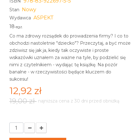
978-83-922697-5-5
ISBN
Nowy
Stan
ASPEKT
Wydawca
18
egz.
Co ma zdrowy rozsądek do prowadzenia firmy? I co to
obchodzi nastoletnie "dziecko"? Przeczytaj, a być może
zdziwisz się jak ja, kiedy tak oczywiste i proste
wskazówki uznałem za ważne na tyle, by podzielić się
nimi z czytelnikiem - wydając tę książkę. Na pozór
banalne - w rzeczywistości będące kluczem do
sukcesu!
12,92 zł
19,00 zł
najniższa cena z 30 dni przed obniżką