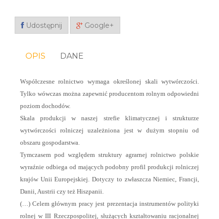
Udostępnij
Google+
OPIS
DANE
Współczesne rolnictwo wymaga określonej skali wytwórczości.
Tylko wówczas można zapewnić producentom rolnym odpowiedni
poziom dochodów.
Skala produkcji w naszej strefie klimatycznej i strukturze
wytwórczości rolniczej uzależniona jest w dużym stopniu od
obszaru gospodarstwa.
Tymczasem pod względem struktury agrarnej rolnictwo polskie
wyraźnie odbiega od mających podobny profil produkcji rolniczej
krajów Unii Europejskiej. Dotyczy to zwłaszcza Niemiec, Francji,
Danii, Austrii czy też Hiszpanii.
(…) Celem głównym pracy jest prezentacja instrumentów polityki
rolnej w III Rzeczpospolitej, służących kształtowaniu racjonalnej