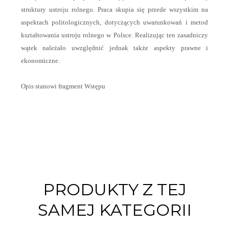
struktury ustroju rolnego. Praca skupia się przede wszystkim na
aspektach politologicznych, dotyczących uwarunkowań i metod
kształtowania ustroju rolnego w Polsce. Realizując ten zasadniczy
wątek należało uwzględnić jednak także aspekty prawne i
ekonomiczne.
Opis stanowi fragment Wstępu
PRODUKTY Z TEJ
SAMEJ KATEGORII