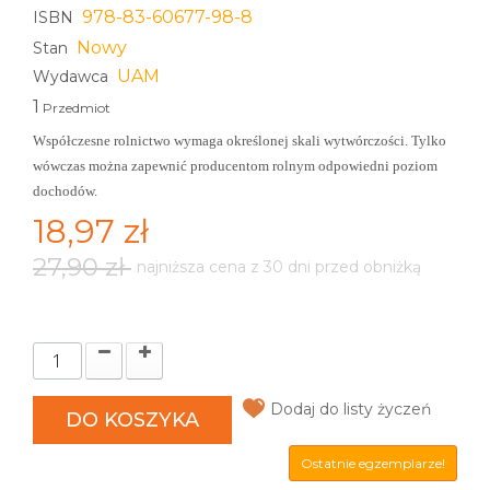
978-83-60677-98-8
ISBN
Nowy
Stan
UAM
Wydawca
1
Przedmiot
Współczesne rolnictwo wymaga określonej skali wytwórczości. Tylko
wówczas można zapewnić producentom rolnym odpowiedni poziom
dochodów.
18,97 zł
27,90 zł
najniższa cena z 30 dni przed obniżką
Dodaj do listy życzeń
DO KOSZYKA
Ostatnie egzemplarze!