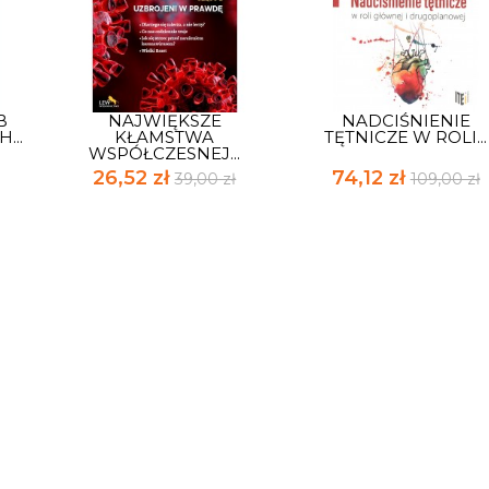
B
NAJWIĘKSZE
NADCIŚNIENIE
...
KŁAMSTWA
TĘTNICZE W ROLI...
WSPÓŁCZESNEJ...
26,52 zł
74,12 zł
39,00 zł
109,00 zł