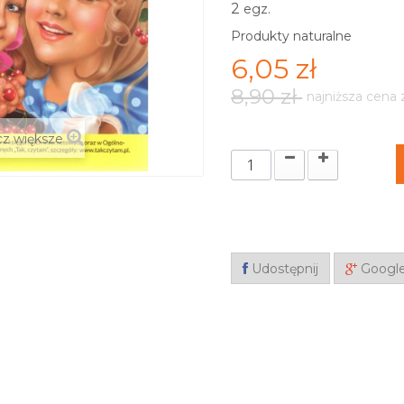
2
egz.
Produkty naturalne
6,05 zł
8,90 zł
najniższa cena 
z większe
Udostępnij
Googl