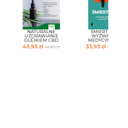
NATURALNE
ŚMIERTELNI
UZDRAWIANIE
WYZWANIA
OLEJKIEM CBD
MEDYCYNY U...
43,93 zł
33,93 zł
64,60 zł
49,90 zł