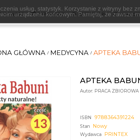
zenia usług, statystyk. Korzystanie z witryny bez z
oim urządzeniu końcowym. Pamiętaj, że zawsze mo
NOWOŚCI
ZAPOWIEDZI
BESTSELLERY
WAKACJ
ONA GŁÓWNA
MEDYCYNA
APTEKA BABU
APTEKA BABUN
Autor:
PRACA ZBIOROWA
9788364391224
ISBN
Nowy
Stan
PRINTEX
Wydawca