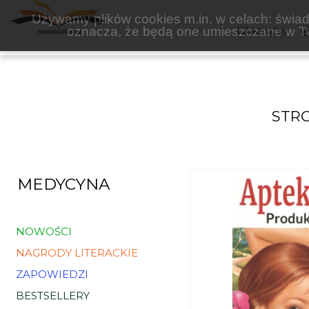
PRINTEX
Używamy plików cookies m.in. w celach: świadc
oznacza, że będą one umieszczane w Tw
KSIĄŻKI
STR
MEDYCYNA
NOWOŚCI
NAGRODY LITERACKIE
ZAPOWIEDZI
BESTSELLERY