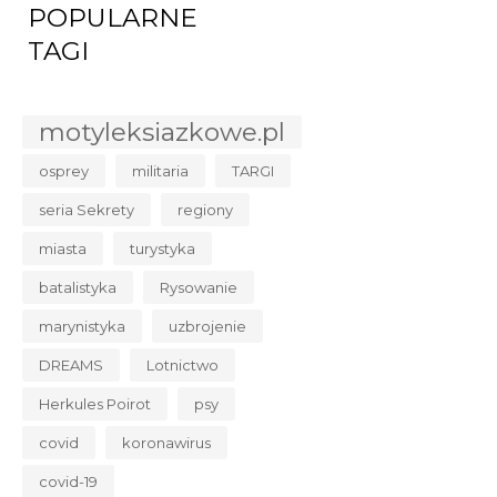
POPULARNE
TAGI
motyleksiazkowe.pl
osprey
militaria
TARGI
seria Sekrety
regiony
miasta
turystyka
batalistyka
Rysowanie
marynistyka
uzbrojenie
DREAMS
Lotnictwo
Herkules Poirot
psy
covid
koronawirus
covid-19