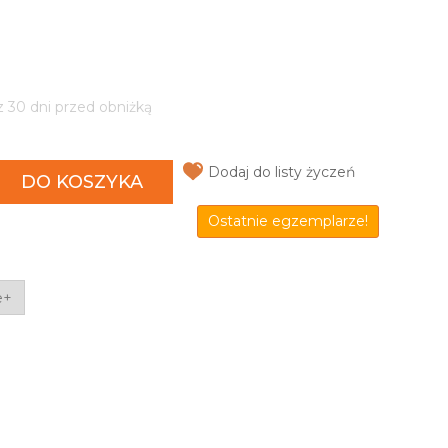
z 30 dni przed obniżką
Dodaj do listy życzeń
DO KOSZYKA
Ostatnie egzemplarze!
e+