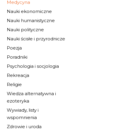
Medycyna
Nauki ekonomiczne
Nauki humanistyczne
Nauki polityczne
LECZENIE CHORÓ
Nauki ścisłe i przyrodnicze
PROKTOLOGICZNYCH
Poezja
55,80 zł
90,00 zł
Poradniki
Psychologia i socjologia
DO KOSZYKA
Rekreacja
Religie
Wiedza alternatywna i
ezoteryka
Wywiady, listy i
wspomnienia
Zdrowie i uroda