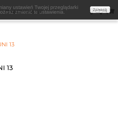
miany ustawień Twojej przeglądarki
Zamknij
żesz zmienić te ustawienia.
E
KOSZTY WYSYŁKI
NI 13
I 13