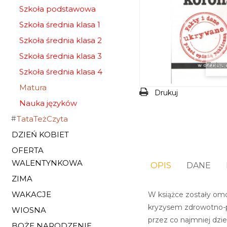
Szkoła podstawowa
Szkoła średnia klasa 1
Szkoła średnia klasa 2
Szkoła średnia klasa 3
Zobac
Szkoła średnia klasa 4
Matura
Drukuj
Nauka języków
TataTeżCzyta
DZIEŃ KOBIET
OFERTA
WALENTYNKOWA
OPIS
DANE
ZIMA
WAKACJE
W książce zostały omó
kryzysem zdrowotno-po
WIOSNA
przez co najmniej dzies
BOŻE NARODZENIE