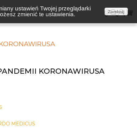
miany ustawień Twojej przeglądarki
Zamknij
żesz zmienić te ustawienia.
E
KOSZTY WYSYŁKI
I KORONAWIRUSA
 PANDEMII KORONAWIRUSA
6
RDO MEDICUS