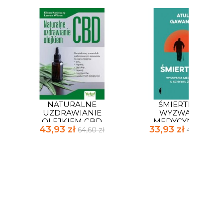
NATURALNE
ŚMIERTELNI
UZDRAWIANIE
WYZWANIA
OLEJKIEM CBD
MEDYCYNY U...
43,93 zł
33,93 zł
64,60 zł
49,90 zł