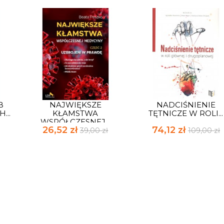
B
NAJWIĘKSZE
NADCIŚNIENIE
...
KŁAMSTWA
TĘTNICZE W ROLI...
WSPÓŁCZESNEJ...
26,52 zł
74,12 zł
39,00 zł
109,00 zł