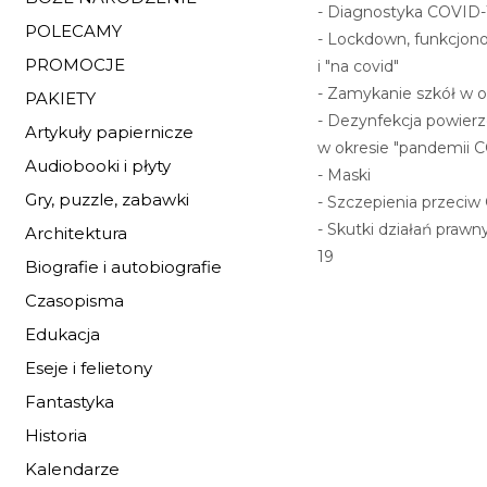
- Diagnostyka COVID-1
POLECAMY
- Lockdown, funkcjono
PROMOCJE
i "na covid"
- Zamykanie szkół w o
PAKIETY
- Dezynfekcja powierz
Artykuły papiernicze
w okresie "pandemii 
Audiobooki i płyty
- Maski
Gry, puzzle, zabawki
- Szczepienia przeciw
- Skutki działań praw
Architektura
19
Biografie i autobiografie
Czasopisma
Edukacja
Eseje i felietony
Fantastyka
Historia
Kalendarze