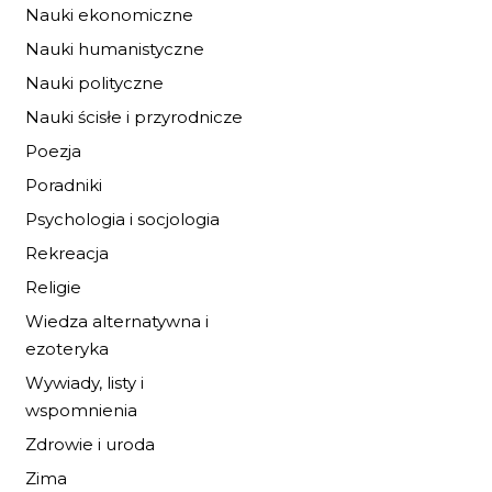
Nauki ekonomiczne
Nauki humanistyczne
Nauki polityczne
Nauki ścisłe i przyrodnicze
Poezja
Poradniki
Psychologia i socjologia
LECZENIE CHORÓ
Rekreacja
PROKTOLOGICZNYCH
Religie
55,80 zł
90,00 zł
Wiedza alternatywna i
ezoteryka
DO KOSZYKA
Wywiady, listy i
wspomnienia
Zdrowie i uroda
Zima