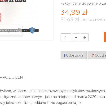
Fakty i dane ukrywane prze
34,99 zł
51,45 zł
najniższa cena
z większe
Udostępnij
Googl
PRODUCENT
wione, w oparciu o setki recenzowanych artykułów naukowych, n
lityczno-ekonomicznym, jaki ma miejsce od marca 2020 roku do
ięciolecia. Analizie poddano takie zagadnienia jak: