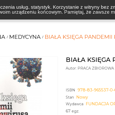
zenia usług, statystyk. Korzystanie z witryny bez z
oim urządzeniu końcowym. Pamiętaj, że zawsze mo
NOWOŚCI
ZAPOWIEDZI
BESTSELLERY
WAKACJ
NA
MEDYCYNA
BIAŁA KSIĘGA PANDEMI
BIAŁA KSIĘGA
Autor:
PRACA ZBIOROWA
978-83-965537-0-
ISBN
Nowy
Stan
FUNDACJA O
Wydawca
67
egz.