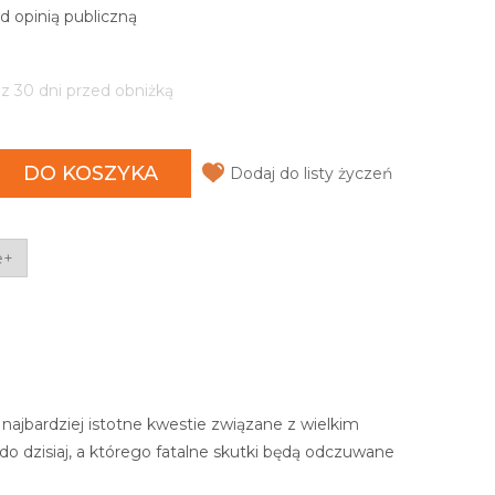
d opinią publiczną
 z 30 dni przed obniżką
DO KOSZYKA
Dodaj do listy życzeń
e+
ajbardziej istotne kwestie związane z wielkim
 dzisiaj, a którego fatalne skutki będą odczuwane