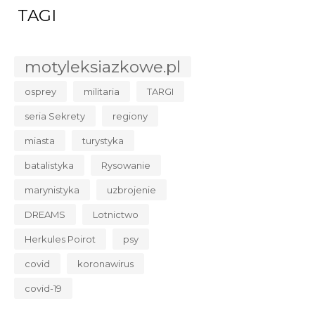
TAGI
motyleksiazkowe.pl
osprey
militaria
TARGI
seria Sekrety
regiony
miasta
turystyka
batalistyka
Rysowanie
marynistyka
uzbrojenie
DREAMS
Lotnictwo
Herkules Poirot
psy
covid
koronawirus
covid-19