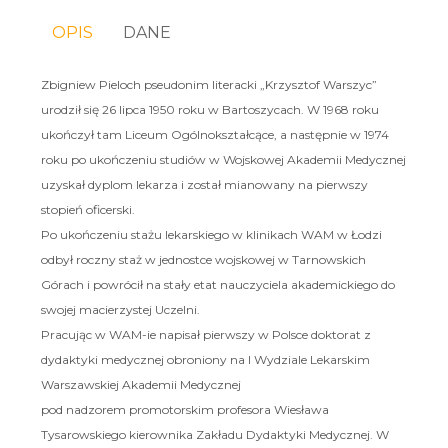
OPIS
DANE
Zbigniew Pieloch pseudonim literacki „Krzysztof Warszyc”
urodził się 26 lipca 1950 roku w Bartoszycach. W 1968 roku
ukończył tam Liceum Ogólnokształcące, a następnie w 1974
roku po ukończeniu studiów w Wojskowej Akademii Medycznej
uzyskał dyplom lekarza i został mianowany na pierwszy
stopień oficerski.
Po ukończeniu stażu lekarskiego w klinikach WAM w Łodzi
odbył roczny staż w jednostce wojskowej w Tarnowskich
Górach i powrócił na stały etat nauczyciela akademickiego do
swojej macierzystej Uczelni.
Pracując w WAM-ie napisał pierwszy w Polsce doktorat z
dydaktyki medycznej obroniony na I Wydziale Lekarskim
Warszawskiej Akademii Medycznej
pod nadzorem promotorskim profesora Wiesława
Tysarowskiego kierownika Zakładu Dydaktyki Medycznej. W