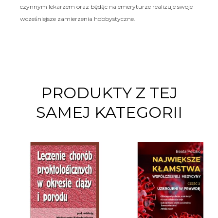
czynnym lekarzem oraz będąc na emeryturze realizuje swoje
wcześniejsze zamierzenia hobbystyczne.
PRODUKTY Z TEJ
SAMEJ KATEGORII