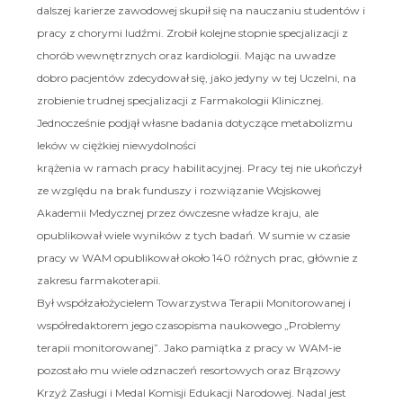
dalszej karierze zawodowej skupił się na nauczaniu studentów i
pracy z chorymi ludźmi. Zrobił kolejne stopnie specjalizacji z
chorób wewnętrznych oraz kardiologii. Mając na uwadze
dobro pacjentów zdecydował się, jako jedyny w tej Uczelni, na
zrobienie trudnej specjalizacji z Farmakologii Klinicznej.
Jednocześnie podjął własne badania dotyczące metabolizmu
leków w ciężkiej niewydolności
krążenia w ramach pracy habilitacyjnej. Pracy tej nie ukończył
ze względu na brak funduszy i rozwiązanie Wojskowej
Akademii Medycznej przez ówczesne władze kraju, ale
opublikował wiele wyników z tych badań. W sumie w czasie
pracy w WAM opublikował około 140 różnych prac, głównie z
zakresu farmakoterapii.
Był współzałożycielem Towarzystwa Terapii Monitorowanej i
współredaktorem jego czasopisma naukowego „Problemy
terapii monitorowanej”. Jako pamiątka z pracy w WAM-ie
pozostało mu wiele odznaczeń resortowych oraz Brązowy
Krzyż Zasługi i Medal Komisji Edukacji Narodowej. Nadal jest