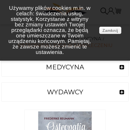
Używamy plików cookies m.in. w
celach: świadczenia usług,
K
statystyk. Korzystanie z witryny
bez zmiany ustawień Twojej
(
przeglądarki oznacza, że będą
Zamknij
one umieszczane w Twoim
STRONA GŁÓWNA
MEDYCYNA
urządzeniu końcowym. Pamiętaj,
OSTEOPATIA I JOGA W SAMOLECZENIU
że zawsze możesz zmienić te
ustawienia.
MEDYCYNA
WYDAWCY