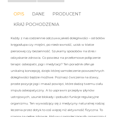
OPIS
DANE
PRODUCENT
KRAJ POCHODZENIA
Każdy z nas codziennie odczuwa jakieś dolegliwości – od bólów
kręgosłupa czy mięśni, po niestrawność, ucisk w klatce
piersiowej czy bezsenność. Szukamy sposobów na stres i
odzyskanie zdrowia. Co powiesz na przełomowe połączenie
terapii: osteopatii, jogi i medytacji? Ten poradnik oferuje
unikalną koncepcję, dzięki której samoleczenie powszechnych
dolegliwości będzie możliwe. Poznasz ćwiczenia na stawy,
proste pozycje jogi i masaż powięzi, które dadzą twemu ciału
impuls osteopatyczny. A to usprawni przepływ płynów
ustrojowych, usunie blokady i pobudzi funkcje regulacyjne
organizmu. Ten wywodzący się z medycyny naturalnej rodzaj
leczenia przez dotyk to coś więcej niż aktywność fizyczna. To
szansa na pełne zdrowie. Aktywuj samoleczące siły organizmu!