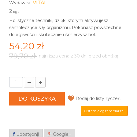
VITAL
Wydawca
2
egz.
Holistyczne techniki, dzięki którym aktywujesz
samoleczące siły organizmu, Pokonasz powszechne
dolegliwości i skutecznie uśmierzysz ból.
54,20 zł
79,70 zł
najniższa cena z 30 dni przed obniżką
DO KOSZYKA
Dodaj do listy życzeń
Ostatnie egzemplarze!
Udostępnij
Google+