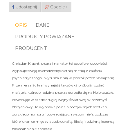
Udostępnij
Google+
OPIS
DANE
PRODUKTY POWIĄZANE
PRODUCENT
Christian Kracht, pisarz i narrator tej osobliwej opowieści,
wypisuje swoją osiemdziesięcioletnią matką z zakładu
psychiatrycznego i wyrusza z nią w podróż przez Szwajcarię.
Przemierzając kraj wynajętą taksówką próbują rozdać
majątek, którego rodzina pisarza dorobiła się na Holokauście,
inwestując w czasie drugiej wojny światowej w przemysł
zbrojeniowy. To wyprawa pełna nieoczywistych spotkań,
gorzkiego humoru i powracających wspomnień, podczas
której granice między autobiografią, fikcją i rodzinną legendą
nieustannie się zacierają.