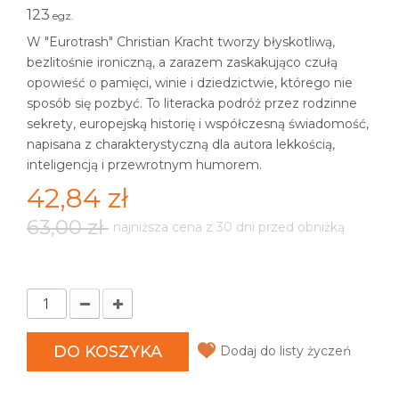
123
egz.
W "Eurotrash" Christian Kracht tworzy błyskotliwą,
bezlitośnie ironiczną, a zarazem zaskakująco czułą
opowieść o pamięci, winie i dziedzictwie, którego nie
sposób się pozbyć. To literacka podróż przez rodzinne
sekrety, europejską historię i współczesną świadomość,
napisana z charakterystyczną dla autora lekkością,
inteligencją i przewrotnym humorem.
42,84 zł
63,00 zł
najniższa cena z 30 dni przed obniżką
DO KOSZYKA
Dodaj do listy życzeń