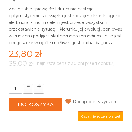
egz.
Zdaję sobie sprawę, że lektura nie nastraja
optymistycznie, że książka jest rodzajem kroniki agonii,
ale trudno - moim celem jest przede wszystkim
przedstawienie sytuacji i kierunku jej ewolucji, ponieważ
warunkiem podjęcia skutecznego remedium - o ile jest
ono jeszcze w ogóle możliwe - jest trafna diagnoza.
23,80 zł
35,00 zł
najniższa cena z 30 dni przed obniżką
Dodaj do listy życzeń
DO KOSZYKA
Ostatnie egzemplarze!