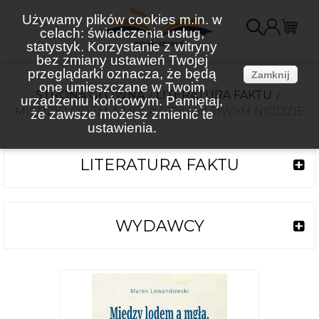
Używamy plików cookies m.in. w
celach: świadczenia usług,
K
statystyk. Korzystanie z witryny
bez zmiany ustawień Twojej
(
przeglądarki oznacza, że będą
Zamknij
one umieszczane w Twoim
STRONA GŁÓWNA
LITERATURA FAKTU
urządzeniu końcowym. Pamiętaj,
MIĘDZY LODEM A MGŁĄ CZYLI W SIWYM NIGDZIE
że zawsze możesz zmienić te
ustawienia.
LITERATURA FAKTU
WYDAWCY