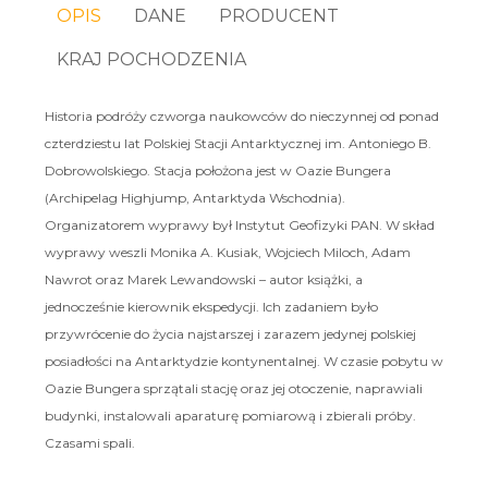
OPIS
DANE
PRODUCENT
KRAJ POCHODZENIA
Historia podróży czworga naukowców do nieczynnej od ponad
czterdziestu lat Polskiej Stacji Antarktycznej im. Antoniego B.
Dobrowolskiego. Stacja położona jest w Oazie Bungera
(Archipelag Highjump, Antarktyda Wschodnia).
Organizatorem wyprawy był Instytut Geofizyki PAN. W skład
wyprawy weszli Monika A. Kusiak, Wojciech Miloch, Adam
Nawrot oraz Marek Lewandowski – autor książki, a
jednocześnie kierownik ekspedycji. Ich zadaniem było
przywrócenie do życia najstarszej i zarazem jedynej polskiej
posiadłości na Antarktydzie kontynentalnej. W czasie pobytu w
Oazie Bungera sprzątali stację oraz jej otoczenie, naprawiali
budynki, instalowali aparaturę pomiarową i zbierali próby.
Czasami spali.