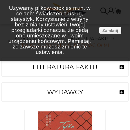
Używamy plików cookies m.in. w
celach: świadczenia usług,
K
statystyk. Korzystanie z witryny
bez zmiany ustawień Twojej
(
przeglądarki oznacza, że będą
Zamknij
one umieszczane w Twoim
STRONA GŁÓWNA
LITERATURA FAKTU
urządzeniu końcowym. Pamiętaj,
TYLKO GÓRY BĘDĄ CI PRZYJACIÓŁMI
że zawsze możesz zmienić te
ustawienia.
LITERATURA FAKTU
WYDAWCY