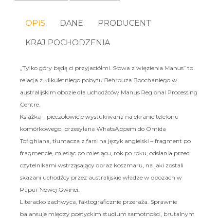
OPIS
DANE
PRODUCENT
KRAJ POCHODZENIA
„Tylko góry będą ci przyjaciółmi. Słowa z więzienia Manus” to
relacja z kilkuletniego pobytu Behrouza Boochaniego w
australijskim obozie dla uchodźców Manus Regional Processing
Centre.
Książka – pieczołowicie wystukiwana na ekranie telefonu
komórkowego, przesyłana WhatsAppem do Omida
Tofighiana, tłumacza z farsi na język angielski – fragment po
fragmencie, miesiąc po miesiącu, rok po roku, odsłania przed
czytelnikami wstrząsający obraz koszmaru, na jaki zostali
skazani uchodźcy przez australijskie władze w obozach w
Papui-Nowej Gwinei.
Literacko zachwyca, faktograficznie przeraża. Sprawnie
balansuje między poetyckim studium samotności, brutalnym