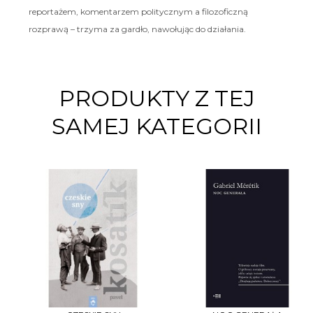
reportażem, komentarzem politycznym a filozoficzną
rozprawą – trzyma za gardło, nawołując do działania.
PRODUKTY Z TEJ
SAMEJ KATEGORII