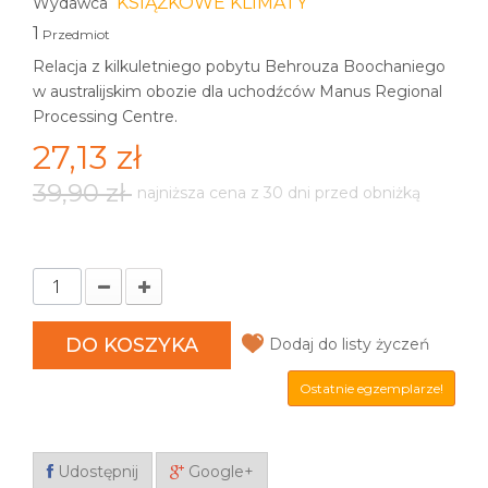
KSIĄŻKOWE KLIMATY
Wydawca
1
Przedmiot
Relacja z kilkuletniego pobytu Behrouza Boochaniego
w australijskim obozie dla uchodźców Manus Regional
Processing Centre.
27,13 zł
39,90 zł
najniższa cena z 30 dni przed obniżką
DO KOSZYKA
Dodaj do listy życzeń
Ostatnie egzemplarze!
Udostępnij
Google+