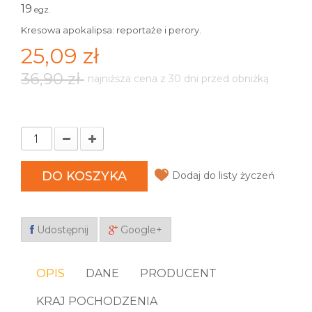
19
egz.
Kresowa apokalipsa: reportaże i perory.
25,09 zł
36,90 zł
najniższa cena z 30 dni przed obniżką
DO KOSZYKA
Dodaj do listy życzeń
Udostępnij
Google+
OPIS
DANE
PRODUCENT
KRAJ POCHODZENIA