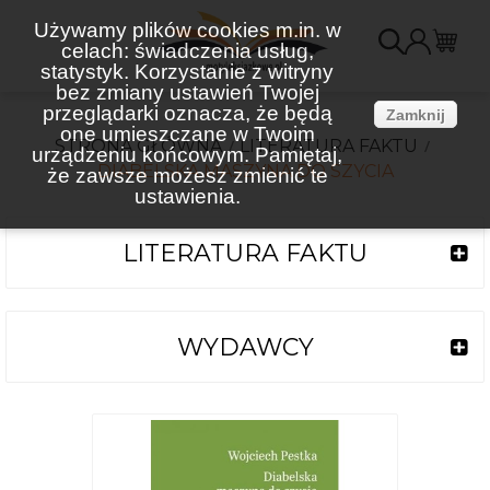
Używamy plików cookies m.in. w
celach: świadczenia usług,
K
statystyk. Korzystanie z witryny
bez zmiany ustawień Twojej
(
przeglądarki oznacza, że będą
Zamknij
one umieszczane w Twoim
STRONA GŁÓWNA
LITERATURA FAKTU
urządzeniu końcowym. Pamiętaj,
DIABELSKA MASZYNA DO SZYCIA
że zawsze możesz zmienić te
ustawienia.
LITERATURA FAKTU
WYDAWCY