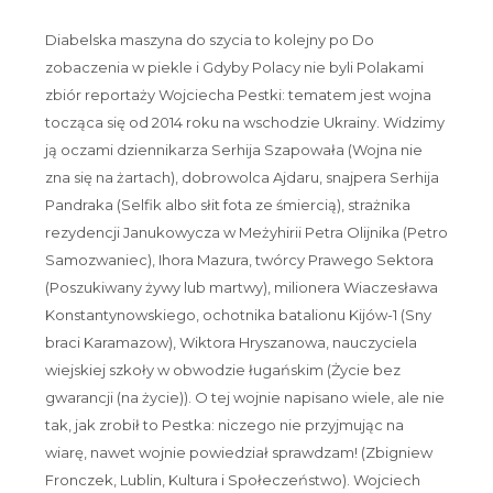
Diabelska maszyna do szycia to kolejny po Do
zobaczenia w piekle i Gdyby Polacy nie byli Polakami
zbiór reportaży Wojciecha Pestki: tematem jest wojna
tocząca się od 2014 roku na wschodzie Ukrainy.
Widzimy
ją oczami dziennikarza Serhija Szapowała (Wojna nie
zna się na żartach), dobrowolca Ajdaru, snajpera Serhija
Pandraka (Selfik albo słit fota ze śmiercią), strażnika
rezydencji
Janukowycza
w Meżyhirii Petra Olijnika (Petro
Samozwaniec), Ihora Mazura, twórcy Prawego Sektora
(Poszukiwany żywy lub martwy), milionera Wiaczesława
Konstantynowskiego, ochotnika batalionu Kijów-1 (Sny
braci Karamazow), Wiktora Hryszanowa, nauczyciela
wiejskiej szkoły w obwodzie ługańskim (Życie bez
gwarancji (na życie)). O tej wojnie napisano wiele, ale nie
tak, jak zrobił to Pestka: niczego nie przyjmując na
wiarę, nawet wojnie powiedział sprawdzam! (Zbigniew
Fronczek, Lublin, Kultura i Społeczeństwo). Wojciech