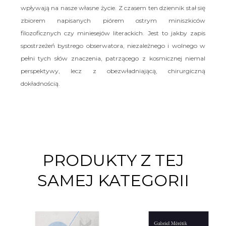
wpływają na nasze własne życie. Z czasem ten dziennik stał się
zbiorem napisanych piórem ostrym miniszkiców
filozoficznych czy miniesejów literackich. Jest to jakby zapis
spostrzeżeń bystrego obserwatora, niezależnego i wolnego w
pełni tych słów znaczenia, patrzącego z kosmicznej niemal
perspektywy, lecz z obezwładniającą, chirurgiczną
dokładnością.
PRODUKTY Z TEJ
SAMEJ KATEGORII