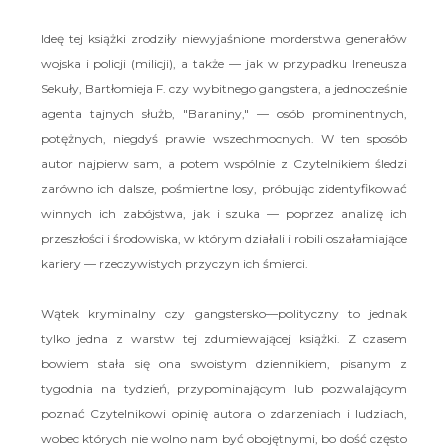
Ideę tej książki zrodziły niewyjaśnione morderstwa generałów
wojska i policji (milicji), a także — jak w przypadku Ireneusza
Sekuły, Bartłomieja F. czy wybitnego gangstera, a jednocześnie
agenta tajnych służb, "Baraniny," — osób prominentnych,
potężnych, niegdyś prawie wszechmocnych. W ten sposób
autor najpierw sam, a potem wspólnie z Czytelnikiem śledzi
zarówno ich dalsze, pośmiertne losy, próbując zidentyfikować
winnych ich zabójstwa, jak i szuka — poprzez analizę ich
przeszłości i środowiska, w którym działali i robili oszałamiające
kariery — rzeczywistych przyczyn ich śmierci.
Wątek kryminalny czy gangstersko—polityczny to jednak
tylko jedna z warstw tej zdumiewającej książki. Z czasem
bowiem stała się ona swoistym dziennikiem, pisanym z
tygodnia na tydzień, przypominającym lub pozwalającym
poznać Czytelnikowi opinię autora o zdarzeniach i ludziach,
wobec których nie wolno nam być obojętnymi, bo dość często