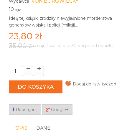
VON BOROWIECKY
Wydawca
10
egz.
Ideę tej książki zrodziły niewyjaśnione morderstwa
generałów wojska i policji (milicji)...
23,80 zł
35,00 zł
najniższa cena z 30 dni przed obniżką
Dodaj do listy życzeń
DO KOSZYKA
Udostępnij
Google+
OPIS
DANE