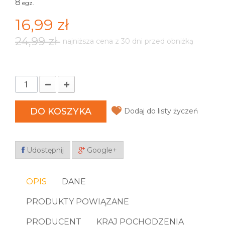
8
egz.
16,99 zł
24,99 zł
najniższa cena z 30 dni przed obniżką
DO KOSZYKA
Dodaj do listy życzeń
Udostępnij
Google+
OPIS
DANE
PRODUKTY POWIĄZANE
PRODUCENT
KRAJ POCHODZENIA