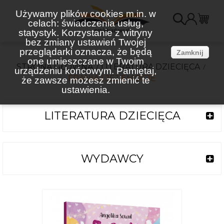
Używamy plików cookies m.in. w
celach: świadczenia usług,
K
statystyk. Korzystanie z witryny
bez zmiany ustawień Twojej
(
przeglądarki oznacza, że będą
Zamknij
one umieszczane w Twoim
STRONA GŁÓWNA
LITERATURA DZIECIĘCA
urządzeniu końcowym. Pamiętaj,
FRANIA I JEJ EMOCJE
że zawsze możesz zmienić te
ustawienia.
LITERATURA DZIECIĘCA
WYDAWCY