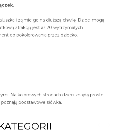
ączek.
luszka i zajmie go na dłuższą chwilę. Dzieci mogą
atkową atrakcją jest aż 20 wytrzymałych
ement do pokolorowania przez dziecko.
łymi. Na kolorowych stronach dzieci znajdą proste
ci poznają podstawowe słówka.
KATEGORII