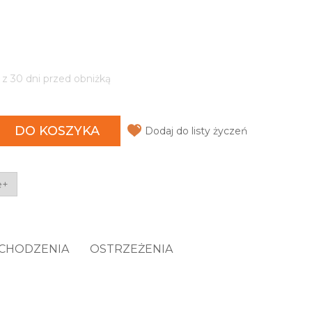
 z 30 dni przed obniżką
DO KOSZYKA
Dodaj do listy życzeń
e+
OCHODZENIA
OSTRZEŻENIA