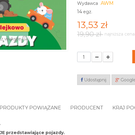
AWM
Wydawca
14
egz.
13,53 zł
19,90 zł
najniższa cena
z większe
Udostępnij
Googl
PRODUKTY POWIĄZANE
PRODUCENT
KRAJ P
y
JE przedstawiające pojazdy.