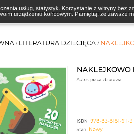
zenia usług, statystyk. Korzystanie z witryny bez z
oim urządzeniu końcowym. Pamiętaj, że zawsze mo
NOWOŚCI
ZAPOWIEDZI
BESTSELLERY
WAKACJ
ÓWNA
LITERATURA DZIECIĘCA
NAKLEJK
NAKLEJKOWO 
Autor:
praca zbiorowa
978-83-8181-611-3
ISBN
Nowy
Stan