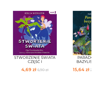
STWORZENIE ŚWIATA
PARADOKS
CZĘŚĆ I
BAZYLISZKA
4,69 zł
15,64 zł
6,90 zł
23,00 zł