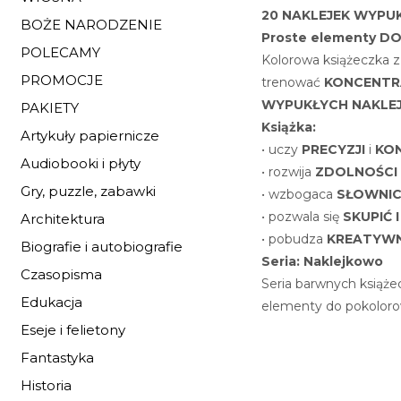
20 NAKLEJEK WYPUKŁ
BOŻE NARODZENIE
Proste elementy 
POLECAMY
Kolorowa książeczka z
PROMOCJE
trenować
KONCENTR
WYPUKŁYCH NAKLE
PAKIETY
Książka:
Artykuły papiernicze
• uczy
PRECYZJI
i
KO
Audiobooki i płyty
• rozwija
ZDOLNOŚCI
Gry, puzzle, zabawki
• wzbogaca
SŁOWNI
• pozwala się
SKUPIĆ 
Architektura
• pobudza
KREATYW
Biografie i autobiografie
Seria: Naklejkowo
Czasopisma
Seria barwnych książe
Edukacja
elementy do pokolorow
Eseje i felietony
Fantastyka
Historia