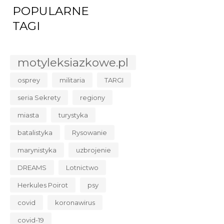
POPULARNE
TAGI
motyleksiazkowe.pl
osprey
militaria
TARGI
seria Sekrety
regiony
miasta
turystyka
batalistyka
Rysowanie
marynistyka
uzbrojenie
DREAMS
Lotnictwo
Herkules Poirot
psy
covid
koronawirus
covid-19