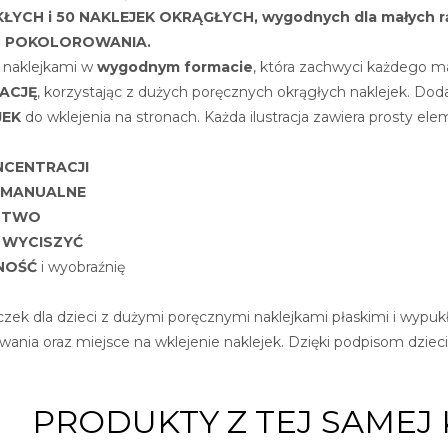
YCH i 50 NAKLEJEK OKRĄGŁYCH, wygodnych dla małych r
DO POKOLOROWANIA.
 naklejkami w
wygodnym formacie
, która zachwyci każdego ma
ACJĘ
, korzystając z dużych poręcznych okrągłych naklejek. Dod
JEK
do wklejenia na stronach. Każda ilustracja zawiera prosty el
NCENTRACJI
 MANUALNE
CTWO
I WYCISZYĆ
NOŚĆ
i wyobraźnię
czek dla dzieci z dużymi poręcznymi naklejkami płaskimi i wypuk
ania oraz miejsce na wklejenie naklejek. Dzięki podpisom dzie
PRODUKTY Z TEJ SAMEJ 