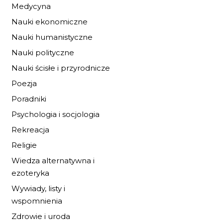
Medycyna
Nauki ekonomiczne
Nauki humanistyczne
Nauki polityczne
Nauki ścisłe i przyrodnicze
Poezja
Poradniki
Psychologia i socjologia
IDA I KONIE Z
Rekreacja
ZIELONEJ WYSPY
Religie
19,72 zł
29,00 zł
Wiedza alternatywna i
ezoteryka
DO KOSZYKA
Wywiady, listy i
wspomnienia
Zdrowie i uroda