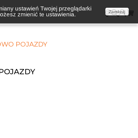
miany ustawień Twojej przeglądarki
Zamknij
żesz zmienić te ustawienia.
E
KOSZTY WYSYŁKI
OWO POJAZDY
POJAZDY