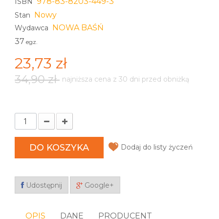
978-83-8203-449-3
ISBN
Nowy
Stan
NOWA BAŚŃ
Wydawca
37
egz.
23,73 zł
34,90 zł
najniższa cena z 30 dni przed obniżką
DO KOSZYKA
Dodaj do listy życzeń
Udostępnij
Google+
OPIS
DANE
PRODUCENT