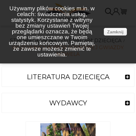
Używamy plików cookies m.in. w
celach: świadczenia usług,
K
statystyk. Korzystanie z witryny
bez zmiany ustawień Twojej
(
przeglądarki oznacza, że będą
Zamknij
one umieszczane w Twoim
STRONA GŁÓWNA
LITERATURA DZIECIĘCA
urządzeniu końcowym. Pamiętaj,
WOJOWNICY WYBÓR SOSNOWEJ GWIAZDY.
że zawsze możesz zmienić te
ustawienia.
NOWELA
LITERATURA DZIECIĘCA
WYDAWCY