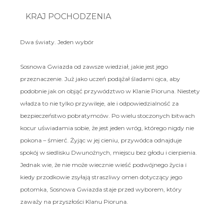
KRAJ POCHODZENIA
Dwa światy. Jeden wybór
Sosnowa Gwiazda od zawsze wiedział, jakie jest jego
przeznaczenie. Już jako uczeń podążał śladami ojca, aby
podobnie jak on objąć przywództwo w Klanie Pioruna. Niestety
władza to nie tylko przywileje, ale i odpowiedzialność za
bezpieczeństwo pobratymców. Po wielu stoczonych bitwach
kocur uświadamia sobie, że jest jeden wróg, którego nigdy nie
pokona – śmierć. Żyjąc w jej cieniu, przywódca odnajduje
spokój w siedlisku Dwunożnych, miejscu bez głodu i cierpienia.
Jednak wie, że nie może wiecznie wieść podwójnego życia i
kiedy przodkowie zsyłają straszliwy omen dotyczący jego
potomka, Sosnowa Gwiazda staje przed wyborem, który
zaważy na przyszłości Klanu Pioruna.