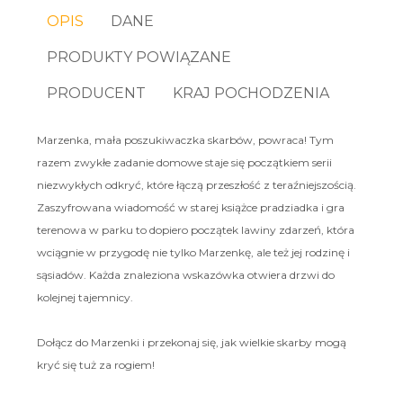
OPIS
DANE
PRODUKTY POWIĄZANE
PRODUCENT
KRAJ POCHODZENIA
Marzenka, mała poszukiwaczka skarbów, powraca! Tym
razem zwykłe zadanie domowe staje się początkiem serii
niezwykłych odkryć, które łączą przeszłość z teraźniejszością.
Zaszyfrowana wiadomość w starej książce pradziadka i gra
terenowa w parku to dopiero początek lawiny zdarzeń, która
wciągnie w przygodę nie tylko Marzenkę, ale też jej rodzinę i
sąsiadów. Każda znaleziona wskazówka otwiera drzwi do
kolejnej tajemnicy.
Dołącz do Marzenki i przekonaj się, jak wielkie skarby mogą
kryć się tuż za rogiem!