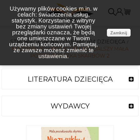
Używamy plików cookies m.in. w
celach: świadczenia usług,
K
statystyk. Korzystanie z witryny
bez zmiany ustawień Twojej
(
przeglądarki oznacza, że będą
Zamknij
one umieszczane w Twoim
STRONA GŁÓWNA
LITERATURA DZIECIĘCA
urządzeniu końcowym. Pamiętaj,
NIEZWYKŁYCH PRZYGÓD CIĄG DALSZY MAŁA
że zawsze możesz zmienić te
POSZUKIWACZKA SKARBÓW 2
ustawienia.
LITERATURA DZIECIĘCA
WYDAWCY