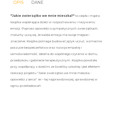
OPIS
DANE
"Jakie zwierzątko we mnie mieszka?"
to ciepła i mądra
książka wspierająca dzieci w rozpoznawaniu i nazywaniu
emocji. Poprzez opowieści o sympatycznych zwierzątkach,
maluchy uczą się, że każda emocja ma swoje miejsce i
znaczenie. Książka pomaga budować język uczuć, wzmacnia
poczucie bezpieczeństwa oraz rozwija empatię i
samoświadomość. Idealna do wspólnego czytania w domu,
przedszkolu i gabinecie terapeutycznym. Książka powstała
przy współpracy z dziećmi ze świetlicy szkolnej i jest efektem
realizacji projektu "Jakie zwierzątko we mnie mieszka -
opowieści z serca". iei – tej najprawdziwszej, sprawdzonej w
ogniu prześladowań.