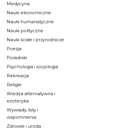
Medycyna
Nauki ekonomiczne
Nauki humanistyczne
IDA I KONIE Z
Nauki polityczne
ZIELONEJ WYSPY
Nauki ścisłe i przyrodnicze
19,72 zł
29,00 zł
Poezja
Poradniki
DO KOSZYKA
Psychologia i socjologia
Rekreacja
Religie
Wiedza alternatywna i
ezoteryka
Wywiady, listy i
wspomnienia
Zdrowie i uroda