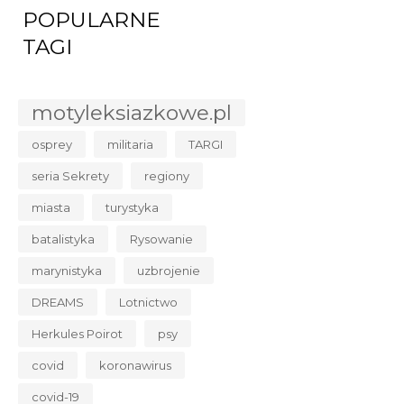
POPULARNE
TAGI
motyleksiazkowe.pl
osprey
militaria
TARGI
seria Sekrety
regiony
miasta
turystyka
batalistyka
Rysowanie
marynistyka
uzbrojenie
DREAMS
Lotnictwo
Herkules Poirot
psy
covid
koronawirus
covid-19