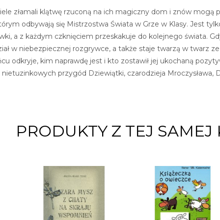
jaciele złamali klątwę rzuconą na ich magiczny dom i znów mogą
którym odbywają się Mistrzostwa Świata w Grze w Klasy. Jest t
awki, a z każdym czknięciem przeskakuje do kolejnego świata. G
iał w niebezpiecznej rozgrywce, a także staje twarzą w twarz ze
cu odkryje, kim naprawdę jest i kto zostawił jej ukochaną pozyt
ietuzinkowych przygód Dziewiątki, czarodzieja Mroczysława, Dok
PRODUKTY Z TEJ SAMEJ 