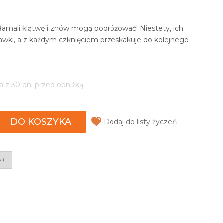
e złamali klątwę i znów mogą podróżować! Niestety, ich
wki, a z każdym czknięciem przeskakuje do kolejnego
a z 30 dni przed obniżką
DO KOSZYKA
Dodaj do listy życzeń
e+