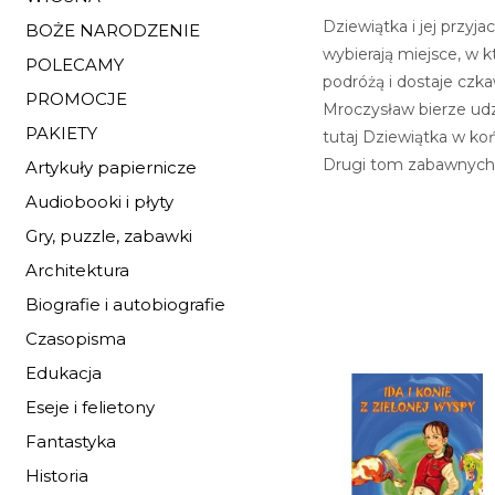
Dziewiątka i jej przy
BOŻE NARODZENIE
wybierają miejsce, w 
POLECAMY
podróżą i dostaje czk
PROMOCJE
Mroczysław bierze udz
PAKIETY
tutaj Dziewiątka w koń
Drugi tom zabawnych n
Artykuły papiernicze
Audiobooki i płyty
Gry, puzzle, zabawki
Architektura
Biografie i autobiografie
Czasopisma
Edukacja
Eseje i felietony
Fantastyka
Historia