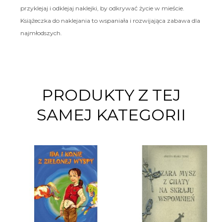
przyklejaj i odklejaj naklejki, by odkrywać życie w mieście.
Książeczka do naklejania to wspaniała i rozwijająca zabawa dla
najmłodszych.
PRODUKTY Z TEJ
SAMEJ KATEGORII