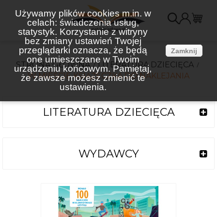
Używamy plików cookies m.in. w
celach: świadczenia usług,
K
statystyk. Korzystanie z witryny
bez zmiany ustawień Twojej
(
przeglądarki oznacza, że będą
Zamknij
one umieszczane w Twoim
STRONA GŁÓWNA
LITERATURA DZIECIĘCA
urządzeniu końcowym. Pamiętaj,
W MIEŚCIE KSIĄŻECZKA DO NAKLEJANIA
że zawsze możesz zmienić te
ustawienia.
LITERATURA DZIECIĘCA
WYDAWCY