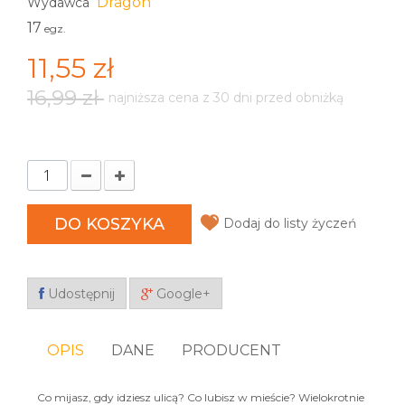
Dragon
Wydawca
17
egz.
11,55 zł
16,99 zł
najniższa cena z 30 dni przed obniżką
DO KOSZYKA
Dodaj do listy życzeń
Udostępnij
Google+
OPIS
DANE
PRODUCENT
Co mijasz, gdy idziesz ulicą? Co lubisz w mieście? Wielokrotnie