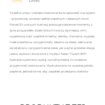
OPIS
DANE
Ta pełna uroku i wdzięku kolorowanka to opowieść o przyjaźni
– prawdziwej, szczerej i pełnej wspólnych, radosnych chwil.
Ponad 30 uroczych ilustracji pokazuje codzienne momenty z
życia przyjaciółek, dzięki którym tworzy się między nimi
wyjątkową więź: wspólne śmiechy, sekrety, marzenia, wypady,
małe szaleństwa i przyjemności. Idealna na relaks, oderwanie
się od ekranu i przypomnienie sobie, jak ważne są bliskie relacje.
Lekka, stylowa i stworzona z myślą o Tobie i Twoich BFF!
Ilustracje wykonano czystą, wyraźną kreską, co zwiększa
przyjemność kolorowania. Wydrukowano na wysokiej jakości
papierze, jednostronnie, aby zapobiec przebijaniu kolorów.