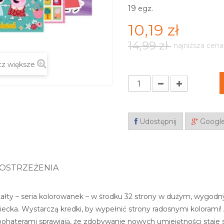
19
egz.
10,19 zł
14,99 zł
najniższa cena
z większe
Udostępnij
Googl
OSTRZEŻENIA
tałty – seria kolorowanek – w środku 32 strony w dużym, wygodn
ecka. Wystarczą kredki, by wypełnić strony radosnymi kolorami
ohaterami sprawiają, że zdobywanie nowych umiejętności staje si