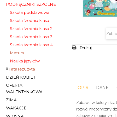
PODRĘCZNIKI SZKOLNE
Szkoła podstawowa
Szkoła średnia klasa 1
Szkoła średnia klasa 2
Zobac
Szkoła średnia klasa 3
Szkoła średnia klasa 4
Drukuj
Matura
Nauka języków
TataTeżCzyta
DZIEŃ KOBIET
OFERTA
OPIS
DANE
WALENTYNKOWA
ZIMA
Zabawa w kolory i ksz
WAKACJE
rozwój motoryczny dzi
zabawy z ulubionymi b
WIOSNA