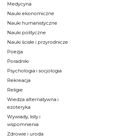
IDA I KONIE Z
Medycyna
ZIELONEJ WYSPY
Nauki ekonomiczne
19,72 zł
29,00 zł
Nauki humanistyczne
Nauki polityczne
DO KOSZYKA
Nauki ścisłe i przyrodnicze
Poezja
Poradniki
Psychologia i socjologia
Rekreacja
Religie
Wiedza alternatywna i
ezoteryka
Wywiady, listy i
wspomnienia
Zdrowie i uroda