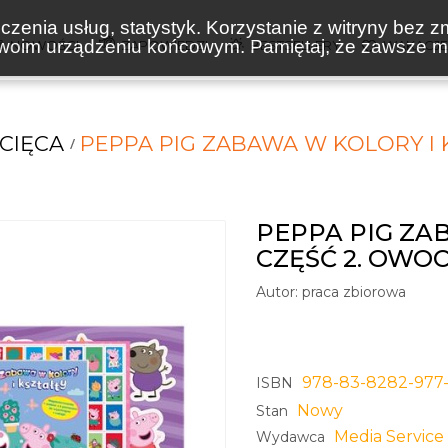
zenia usług, statystyk. Korzystanie z witryny bez z
oim urządzeniu końcowym. Pamiętaj, że zawsze mo
NOWOŚCI
ZAPOWIEDZI
BESTSELLERY
WAKACJ
CIĘCA
PEPPA PIG ZABAWA W KOLORY I
PEPPA PIG ZA
CZĘŚĆ 2. OWO
Autor:
praca zbiorowa
978-83-8282-977
ISBN
Nowy
Stan
Media Servic
Wydawca