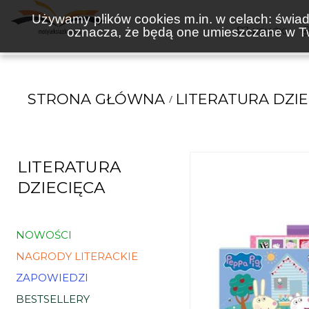
Używamy plików cookies m.in. w celach: świadc
oznacza, że będą one umieszczane w Tw
KSIĄŻKI
STRONA GŁÓWNA
LITERATURA DZIE
LITERATURA
DZIECIĘCA
NOWOŚCI
NAGRODY LITERACKIE
ZAPOWIEDZI
BESTSELLERY