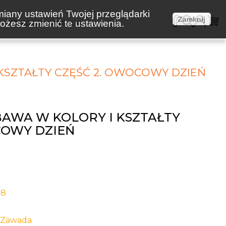
miany ustawień Twojej przeglądarki
Zamknij
żesz zmienić te ustawienia.
E
KOSZTY WYSYŁKI
 KSZTAŁTY CZĘŚĆ 2. OWOCOWY DZIEŃ
BAWA W KOLORY I KSZTAŁTY
COWY DZIEŃ
-8
e Zawada