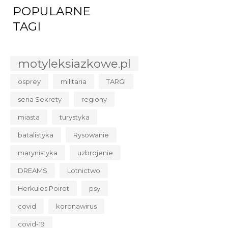
POPULARNE
TAGI
motyleksiazkowe.pl
osprey
militaria
TARGI
seria Sekrety
regiony
miasta
turystyka
batalistyka
Rysowanie
marynistyka
uzbrojenie
DREAMS
Lotnictwo
Herkules Poirot
psy
covid
koronawirus
covid-19