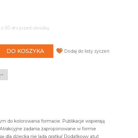
 z 30 dni przed obniżką
DO KOSZYKA
Dodaj do listy życzeń
e+
ym do kolorowania formacie. Publikacje wspierają
! Atrakcyjne zadania zaproponowane w formie
ę dla dziecka nie lada gratką! Dodatkowy atut