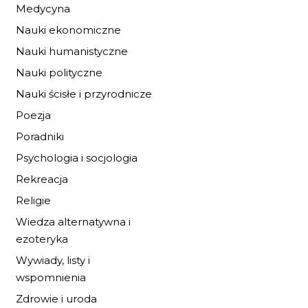
Medycyna
IDA I KONIE Z
ZIELONEJ WYSPY
Nauki ekonomiczne
19,72 zł
29,00 zł
Nauki humanistyczne
Nauki polityczne
DO KOSZYKA
Nauki ścisłe i przyrodnicze
Poezja
Poradniki
Psychologia i socjologia
Rekreacja
Religie
Wiedza alternatywna i
ezoteryka
Wywiady, listy i
wspomnienia
Zdrowie i uroda