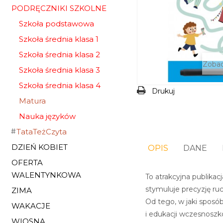
PODRĘCZNIKI SZKOLNE
Szkoła podstawowa
Szkoła średnia klasa 1
Szkoła średnia klasa 2
Zobac
Szkoła średnia klasa 3
Szkoła średnia klasa 4
Drukuj
Matura
Nauka języków
TataTeżCzyta
DZIEŃ KOBIET
OPIS
DANE
OFERTA
WALENTYNKOWA
To atrakcyjna publikac
stymuluje precyzję ru
ZIMA
Od tego, w jaki sposó
WAKACJE
i edukacji wczesnoszk
WIOSNA