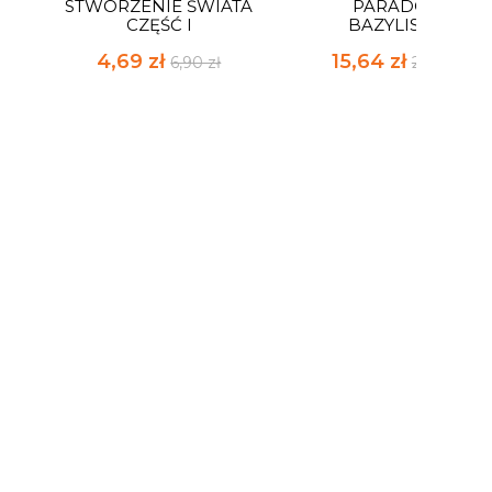
STWORZENIE ŚWIATA
PARADOKS
CZĘŚĆ I
BAZYLISZKA
4,69 zł
15,64 zł
6,90 zł
23,00 zł