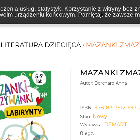
zenia usług, statystyk. Korzystanie z witryny bez z
oim urządzeniu końcowym. Pamiętaj, że zawsze mo
NOWOŚCI
ZAPOWIEDZI
BESTSELLERY
WAKACJ
LITERATURA DZIECIĘCA
MAZANKI ZMAZ
MAZANKI ZMA
Autor:
Borchard Anna
978-83-7912-697-
ISBN
Nowy
Stan
DEMART
Wydawca
8
egz.