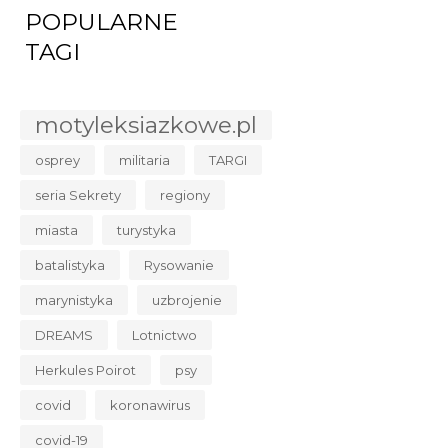
POPULARNE
TAGI
motyleksiazkowe.pl
osprey
militaria
TARGI
seria Sekrety
regiony
miasta
turystyka
batalistyka
Rysowanie
marynistyka
uzbrojenie
DREAMS
Lotnictwo
Herkules Poirot
psy
covid
koronawirus
covid-19