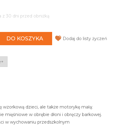
a z 30 dni przed obniżką
DO KOSZYKA
Dodaj do listy życzeń
e+
ję wzorkową dzieci, ale także motorykę małą:
ie mięśniowe w obrębie dłoni i obręczy barkowej.
ności w wychowaniu przedszkolnym