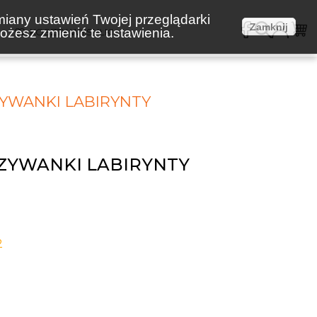
miany ustawień Twojej przeglądarki
Zamknij
żesz zmienić te ustawienia.
E
KOSZTY WYSYŁKI
YWANKI LABIRYNTY
ZYWANKI LABIRYNTY
2