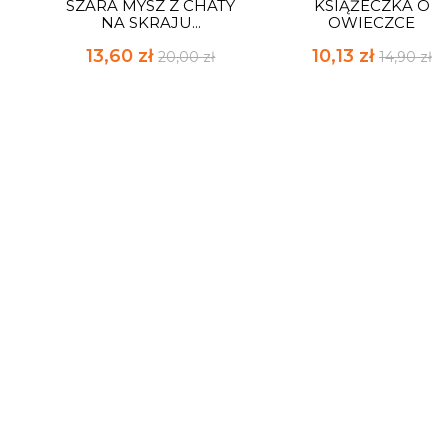
SZARA MYSZ Z CHATY
KSIĄŻECZKA O
NA SKRAJU...
OWIECZCE
13,60 zł
10,13 zł
20,00 zł
14,90 zł