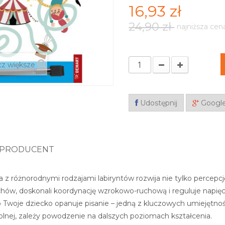
16,93 zł
24,90 zł
najniższa cen
z większe
Udostępnij
Googl
PRODUCENT
ja z różnorodnymi rodzajami labiryntów rozwija nie tylko percepc
chów, doskonali koordynację wzrokowo-ruchową i reguluje napięc
b Twoje dziecko opanuje pisanie – jedną z kluczowych umiejęt
olnej, zależy powodzenie na dalszych poziomach kształcenia.