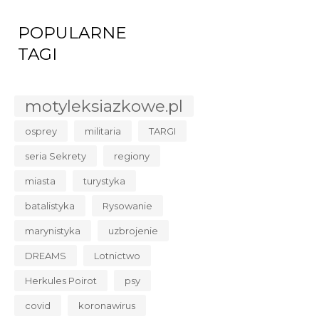
POPULARNE
TAGI
motyleksiazkowe.pl
osprey
militaria
TARGI
seria Sekrety
regiony
miasta
turystyka
batalistyka
Rysowanie
marynistyka
uzbrojenie
DREAMS
Lotnictwo
Herkules Poirot
psy
covid
koronawirus