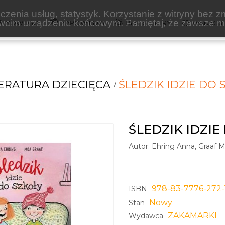
zenia usług, statystyk. Korzystanie z witryny bez z
oim urządzeniu końcowym. Pamiętaj, że zawsze mo
NOWOŚCI
ZAPOWIEDZI
BESTSELLERY
WAKACJ
TERATURA DZIECIĘCA
ŚLEDZIK IDZIE DO 
ŚLEDZIK IDZIE
Autor:
Ehring Anna, Graaf 
978-83-7776-272-
ISBN
Nowy
Stan
ZAKAMARKI
Wydawca