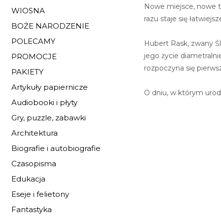
Nowe miejsce, nowe twa
WIOSNA
razu staje się łatwiej
BOŻE NARODZENIE
POLECAMY
Hubert Rask, zwany Śl
jego życie diametralni
PROMOCJE
rozpoczyna się pierws
PAKIETY
Artykuły papiernicze
O dniu, w którym urodz
Audiobooki i płyty
Gry, puzzle, zabawki
Architektura
Biografie i autobiografie
Czasopisma
Edukacja
Eseje i felietony
Fantastyka