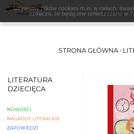
ZAKAMARKI
Używamy plików cookies m.in. w celach: świadc
oznacza, że będą one umieszczane w Tw
KSIĄŻKI
STRONA GŁÓWNA
LI
LITERATURA
DZIECIĘCA
NOWOŚCI
NAGRODY LITERACKIE
ZAPOWIEDZI