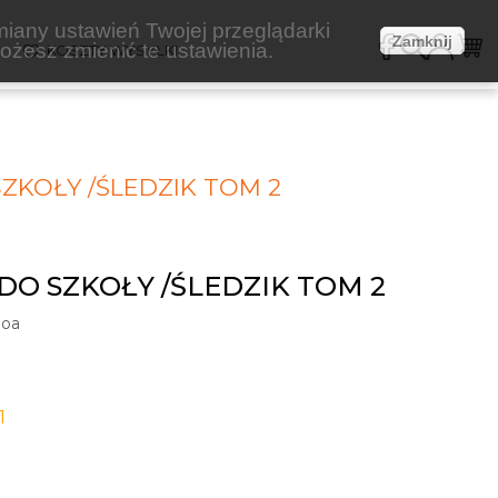
miany ustawień Twojej przeglądarki
Zamknij
żesz zmienić te ustawienia.
E
KOSZTY WYSYŁKI
SZKOŁY /ŚLEDZIK TOM 2
 DO SZKOŁY /ŚLEDZIK TOM 2
Moa
1