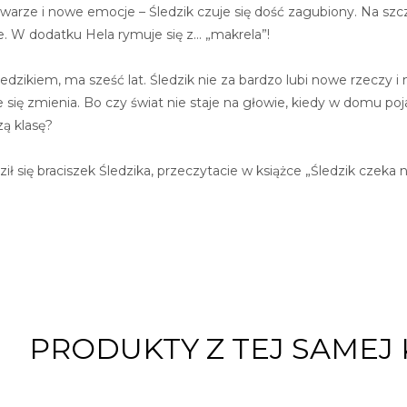
rze i nowe emocje – Śledzik czuje się dość zagubiony. Na szczęś
sze. W dodatku Hela rymuje się z… „makrela”!
edzikiem, ma sześć lat. Śledzik nie za bardzo lubi nowe rzeczy
e się zmienia. Bo czy świat nie staje na głowie, kiedy w domu p
zą klasę?
ił się braciszek Śledzika, przeczytacie w książce „Śledzik czeka n
PRODUKTY Z TEJ SAMEJ 