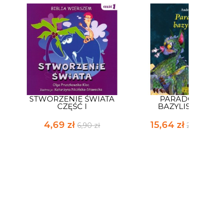
STWORZENIE ŚWIATA
PARADOKS
CZĘŚĆ I
BAZYLISZKA
4,69 zł
15,64 zł
6,90 zł
23,00 zł