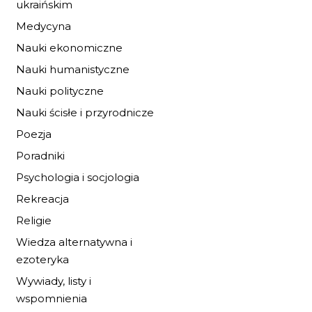
ukraińskim
Medycyna
Nauki ekonomiczne
Nauki humanistyczne
Nauki polityczne
Nauki ścisłe i przyrodnicze
Poezja
IDA I KONIE Z
Poradniki
ZIELONEJ WYSPY
Psychologia i socjologia
19,72 zł
29,00 zł
Rekreacja
Religie
DO KOSZYKA
Wiedza alternatywna i
ezoteryka
Wywiady, listy i
wspomnienia