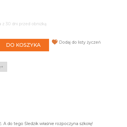
a z 30 dni przed obniżką
Dodaj do listy życzeń
DO KOSZYKA
e+
. A do tego Śledzik właśnie rozpoczyna szkołę!