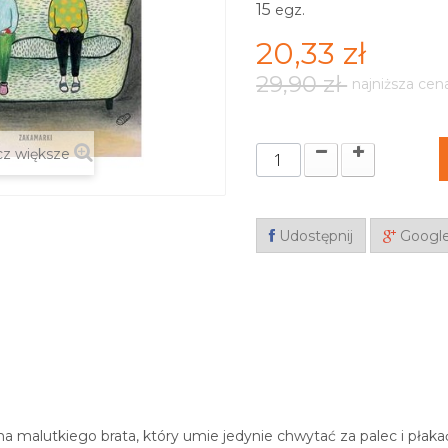
15
egz.
20,33 zł
29,90 zł
najniższa cen
z większe
Udostępnij
Googl
a malutkiego brata, który umie jedynie chwytać za palec i płakać