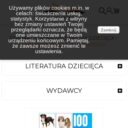
Używamy plików cookies m.in. w
celach: świadczenia usług,
K
statystyk. Korzystanie z witryny
bez zmiany ustawień Twojej
(
przeglądarki oznacza, że będą
Zamknij
one umieszczane w Twoim
STRONA GŁÓWNA
LITERATURA DZIECIĘCA
urządzeniu końcowym. Pamiętaj,
100 NAJPIĘKNIEJSZYCH RAS PSÓW
że zawsze możesz zmienić te
ustawienia.
LITERATURA DZIECIĘCA
WYDAWCY