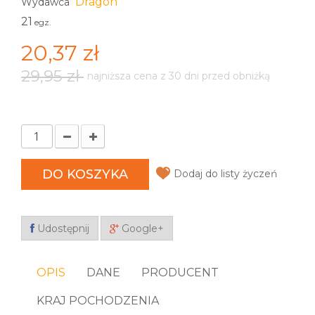
Dragon
Wydawca
21
egz.
20,37 zł
29,95 zł
najniższa cena z 30 dni przed obniżką
DO KOSZYKA
Dodaj do listy życzeń
Udostępnij
Google+
OPIS
DANE
PRODUCENT
KRAJ POCHODZENIA