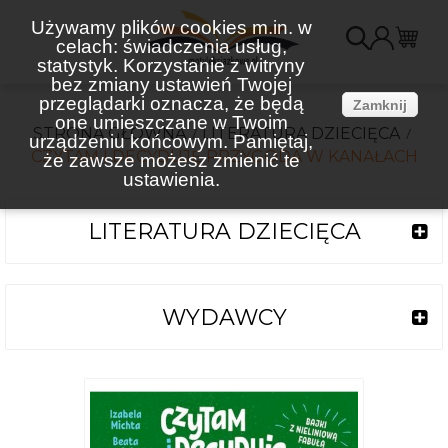
Używamy plików cookies m.in. w
celach: świadczenia usług,
K
statystyk. Korzystanie z witryny
bez zmiany ustawień Twojej
(
przeglądarki oznacza, że będą
Zamknij
one umieszczane w Twoim
STRONA GŁÓWNA
LITERATURA DZIECIĘCA
urządzeniu końcowym. Pamiętaj,
CZYTAM I DECYDUJĘ PRZYGODA W KANAŁACH
że zawsze możesz zmienić te
ustawienia.
LITERATURA DZIECIĘCA
WYDAWCY