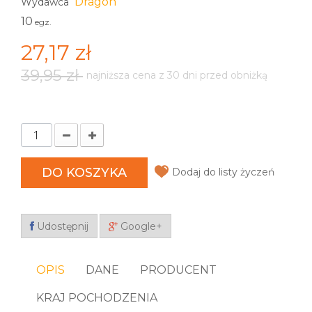
Dragon
Wydawca
10
egz.
27,17 zł
39,95 zł
najniższa cena z 30 dni przed obniżką
DO KOSZYKA
Dodaj do listy życzeń
Udostępnij
Google+
OPIS
DANE
PRODUCENT
KRAJ POCHODZENIA