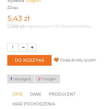
Dragon
Wydawca
22
egz.
5,43 zł
7,99 zł
najniższa cena z 30 dni przed obniżką
DO KOSZYKA
Dodaj do listy życzeń
Udostępnij
Google+
OPIS
DANE
PRODUCENT
KRAJ POCHODZENIA