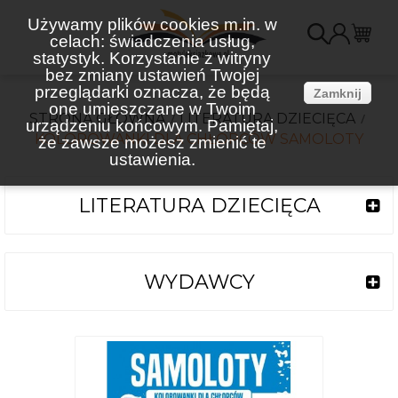
Używamy plików cookies m.in. w
celach: świadczenia usług,
K
statystyk. Korzystanie z witryny
bez zmiany ustawień Twojej
(
przeglądarki oznacza, że będą
Zamknij
one umieszczane w Twoim
STRONA GŁÓWNA
LITERATURA DZIECIĘCA
urządzeniu końcowym. Pamiętaj,
KOLOROWANKI DLA CHŁOPCÓW SAMOLOTY
że zawsze możesz zmienić te
ustawienia.
LITERATURA DZIECIĘCA
WYDAWCY